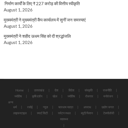
निर्माण कार्यों के लिए ₹ 227 करोड़ की वित्तीय स्वीकृति
August 1, 2026
मुख्यमंत्री ने मुख्यमंत्री कैंप कार्यालय में सुनीं जन समस्याएं
August 1, 2026
मुख्यमंत्री ने शहीद ऊधम सिंह को दी श्रद्धांजलि
August 1, 2026
Home
उत्तराखंड
देश
विदेश
संस्कृति
राजनीति
ज्योतिष
कृषि दर्शन
खेल
ज्योतिष
रोजगार
मनोरंजन
अन्य
धर्म
रसोई
न्यूज़
चारधाम यात्रा
अपराध
उद्योग जगत
लाइफस्टाइल
स्मार्ट सिटी
पर्यटन स्थल
ब्यूटी/फैशन
टेक्नॉलॉजी
स्वास्थ्य