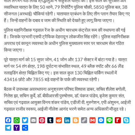
साल लगभग 48 लाख श्रद्धालुओं ने सकुशल यात्रा की। इस साल की सुरक्षित और
व्यवस्थित यात्रा के लिए 50 थाने, 79 रिपोर्टिंग पुलिस चौकी, 5850 पुलिस बल, 38
सीजनल (अस्थाई) चौकियां रहेगी। यातायात प्रबंधन के लिए तीन प्लान तैयार किए गए
हैं। जिन्हें वाहनों के दबाव व जाम की स्थिति को देखते हुए लागू किया जाएगा।
पुलिस महानिरीक्षक गढ़वाल रेंज के अधीन चारधाम कंट्रोल रूम की स्थापना की गई
है। जिसके प्रभारी एसपी ट्रैफिक देहरादून लोकजीत सिंह रहेंगे। पुलिस महानिरीक्षक
अपराध एवं कानून व्यवस्था के अधीन पुलिस मुख्यालय स्तर पर चारधाम सेल गठित
किया जाएगा।
पूरे यात्रा मार्ग को 15 सुपर जोन, 41 जोन और 137 सेक्टर में बांटा गया है। यात्रा
मार्ग पर 54 तंग क्षेत्र, 198 दुर्घटना संभावित स्थल, 49 ब्लैक स्पॉट और 66 लैंड
स्लाइडिंग क्षेत्र चिह्नित किए गए। इस साल कुल 130 चिह्नित पार्किंग स्थलों में
43416 छोटे और 7855 बड़े वाहनों के पार्क की व्यवस्था रहेगी।
बैठक में उपाध्यक्ष अवस्थापना अनुश्रवण परिषद विश्वास डाबर, सचिव शैलेश बगोली,
नितेश झा, सचिन कुर्वे, डाॅ. बीवीआरसी पुरुषोत्तम, डाॅ. पंकज पांडेय, बृजेश कुमार संत,
सचिव एवं गढ़वाल आयुक्त विनय शंकर पांडेय, एडीजी वी. मुरुगेशन, एपी अंशुमन, आईजी
गढ़वाल राजीव स्वरूप, आईजी नीलेश आनंद भरणे समेत अन्य अधिकारी मौजूद रहे।
F
W
T
E
P
T
R
L
B
C
G
M
L
R
S
a
h
w
m
i
u
e
i
l
o
m
e
i
e
k
T
Y
S
c
a
i
a
n
m
d
n
o
p
a
s
n
d
y
e
a
h