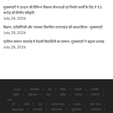
मुख्यमंत्री ने प्रदान की विभिन्न विकास योजनाओं एवं निर्माण कार्यों के लिए ₹ 93
करोड़ की वित्तीय स्वीकृति
July 28, 2026
विज्ञान, प्रौद्योगिकी और नवाचार विकसित उत्तराखंड की आधारशिला : मुख्यमंत्री
July 28, 2026
प्रतिभा सम्मान समारोह में मेधावी विद्यार्थियों का सम्मान, मुख्यमंत्री ने बढ़ाया उत्साह
July 28, 2026
Home
उत्तराखंड
देश
विदेश
संस्कृति
राजनीति
ज्योतिष
कृषि दर्शन
खेल
ज्योतिष
रोजगार
मनोरंजन
अन्य
धर्म
रसोई
न्यूज़
चारधाम यात्रा
अपराध
उद्योग जगत
लाइफस्टाइल
स्मार्ट सिटी
पर्यटन स्थल
ब्यूटी/फैशन
टेक्नॉलॉजी