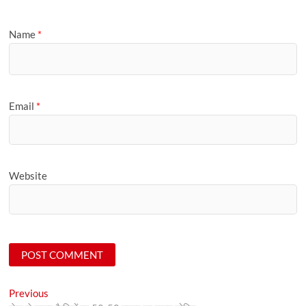
Name
*
Email
*
Website
Post
Previous
Previous