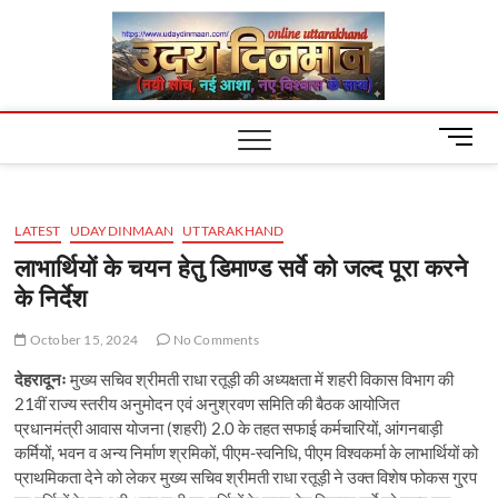
Skip
Uday
to
content
Dinm
M
e
n
u
LATEST
UDAYDINMAAN
UTTARAKHAND
B
u
लाभार्थियों के चयन हेतु डिमाण्ड सर्वे को जल्द पूरा करने
t
के निर्देश
t
o
October 15, 2024
No Comments
n
देहरादूनः
मुख्य सचिव श्रीमती राधा रतूड़ी की अध्यक्षता में शहरी विकास विभाग की
21वीं राज्य स्तरीय अनुमोदन एवं अनुश्रवण समिति की बैठक आयोजित
प्रधानमंत्री आवास योजना (शहरी) 2.0 के तहत सफाई कर्मचारियों, आंगनबाड़ी
कर्मियों, भवन व अन्य निर्माण श्रमिकों, पीएम-स्वनिधि, पीएम विश्वकर्मा के लाभार्थियों को
प्राथमिकता देने को लेकर मुख्य सचिव श्रीमती राधा रतूड़ी ने उक्त विशेष फोकस गु्रप