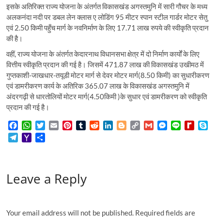
इसके अतिरिक्त राज्य योजना के अंतर्गत विकासखंड अगस्तमुनि में सारी गौचर के मध्य
अलकनंदा नदी पर डबल लेन क्लास ए लोडिंग 95 मीटर स्पान स्टील गार्डर मोटर सेतु
एवं 2.50 किमी पहुँच मार्ग के नवनिर्माण के लिए 17.71 लाख रुपये की स्वीकृति प्रदान
की है।
वहीं, राज्य योजना के अंतर्गत केदारनाथ विधानसभा क्षेत्र में दो निर्माण कार्यों के लिए
वित्तीय स्वीकृति प्रदान की गई है। जिसमें 471.87 लाख की विकासखंड उखीमठ में
गुप्तकाशी-जाखधार-तयूडी मोटर मार्ग से देवर मोटर मार्ग(8.50 किमी) का सुधारीकरण
एवं डामरीकरण कार्य के अतिरिक 365.07 लाख के विकासखंड अगस्तमुनि में
अंदरगढ़ी से धारतोलियों मोटर मार्ग(4.50किमी )के सुधार एवं डामरीकरण को स्वीकृति
प्रदान की गई है।
F
W
T
E
P
T
R
L
B
C
G
M
L
R
S
a
h
w
m
i
u
e
i
l
o
m
e
i
e
k
T
Y
S
c
a
i
a
n
m
d
n
o
p
a
s
n
d
y
e
a
h
e
t
t
i
t
b
d
k
g
y
i
s
e
i
p
l
h
a
b
s
t
l
e
l
i
e
g
L
l
e
f
e
e
o
r
o
A
e
r
r
t
d
e
i
n
f
Leave a Reply
g
o
e
o
p
r
e
I
r
n
g
M
r
M
k
p
s
n
k
e
y
a
a
t
r
P
m
i
a
Your email address will not be published.
Required fields are
l