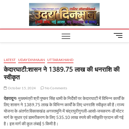
Skip
Uday
to
content
Dinm
M
e
n
u
LATEST
UDAYDINMAAN
UTTARAKHAND
B
u
केदारघाटी:शासन ने 1389.75 लाख की धनराशि की
t
स्वीकृत
t
o
October 15, 2024
No Comments
n
देहरादूनः
मुख्यमंत्री श्री पुष्कर सिंह धामी के निर्देशों पर केदारघाटी में विभिन्न कार्यों के
लिए शासन ने 1389.75 लाख के विभिन्न कार्यों के लिए धनराशि स्वीकृत की है।राज्य
योजना के अंतर्गत विकासखंड अगस्तमुनि में चंद्रापुरीगुगली-आसो-जयकरण-डी मोटर
मार्ग के सुधार एवं डामरीकरण के लिए 535.10 लाख रुपये की स्वीकृति प्रदान की गई
है। इस मार्ग की कुल लंबाई 5 किमी है।