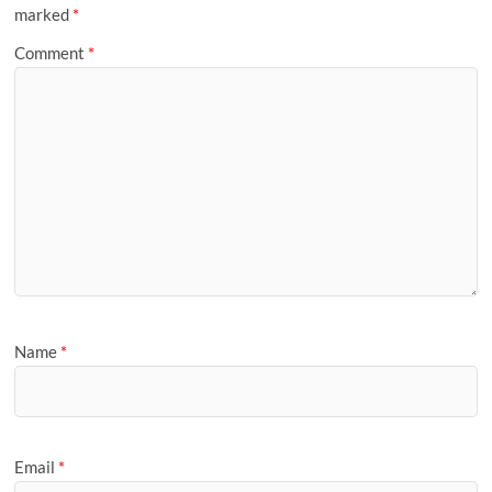
g
marked
*
e
Comment
*
Name
*
Email
*