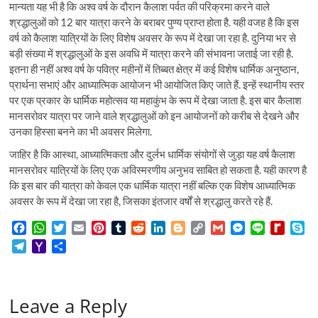
मान्यता यह भी है कि अश्व वर्ष के दौरान कैलाश पर्वत की परिक्रमा करने वाले
श्रद्धालुओं को 12 बार यात्रा करने के बराबर पुण्य प्राप्त होता है. यही वजह है कि इस
वर्ष को कैलाश यात्रियों के लिए विशेष अवसर के रूप में देखा जा रहा है. दुनिया भर से
बड़ी संख्या में श्रद्धालुओं के इस अवधि में यात्रा करने की संभावना जताई जा रही है.
इतना ही नहीं अश्व वर्ष के पवित्र महीनों में तिब्बत क्षेत्र में कई विशेष धार्मिक अनुष्ठान,
प्रार्थना सभाएं और आध्यात्मिक आयोजन भी आयोजित किए जाते हैं. इन्हें स्थानीय स्तर
पर एक प्रकार के धार्मिक महोत्सव या महाकुंभ के रूप में देखा जाता है. इस बार कैलाश
मानसरोवर यात्रा पर जाने वाले श्रद्धालुओं को इन आयोजनों को करीब से देखने और
उनका हिस्सा बनने का भी अवसर मिलेगा.
जाहिर है कि आस्था, आध्यात्मिकता और दुर्लभ धार्मिक संयोगों से जुड़ा यह वर्ष कैलाश
मानसरोवर यात्रियों के लिए एक अविस्मरणीय अनुभव साबित हो सकता है. यही कारण है
कि इस बार की यात्रा को केवल एक धार्मिक यात्रा नहीं बल्कि एक विशेष आध्यात्मिक
अवसर के रूप में देखा जा रहा है, जिसका इंतजार वर्षों से श्रद्धालु करते रहे हैं.
F
W
T
E
P
T
R
L
B
C
G
M
L
R
S
a
h
w
m
i
u
e
i
l
o
m
e
i
e
k
T
Y
S
c
a
i
a
n
m
d
n
o
p
a
s
n
d
y
e
a
h
e
t
t
i
t
b
d
k
g
y
i
s
e
i
p
l
h
a
b
s
t
l
e
l
i
e
g
L
l
e
f
e
e
o
r
o
A
e
r
r
t
d
e
i
n
f
Leave a Reply
g
o
e
o
p
r
e
I
r
n
g
M
r
M