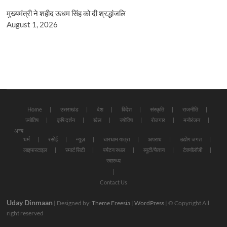
मुख्यमंत्री ने शहीद ऊधम सिंह को दी श्रद्धांजलि
August 1, 2026
Home
उत्तराखंड
देश
विदेश
संस्कृति
राजनीति
ज्योतिष
कृषि दर्शन
खेल
ज्योतिष
रोजगार
मनोरंजन
अन्य
धर्म
रसोई
न्यूज़
चारधाम यात्रा
अपराध
उद्योग जगत
लाइफस्टाइल
स्मार्ट सिटी
पर्यटन स्थल
ब्यूटी/फैशन
टेक्नॉलॉजी
स्वास्थ्य
Contact Us
Uday Dinmaan
| Designed by:
Theme Freesia
|
WordPress
| © Copyright All
right reserved