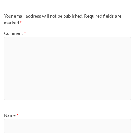
k
p
s
n
k
e
y
a
a
t
r
P
m
i
a
Your email address will not be published.
Required fields are
l
g
marked
*
e
Comment
*
Name
*