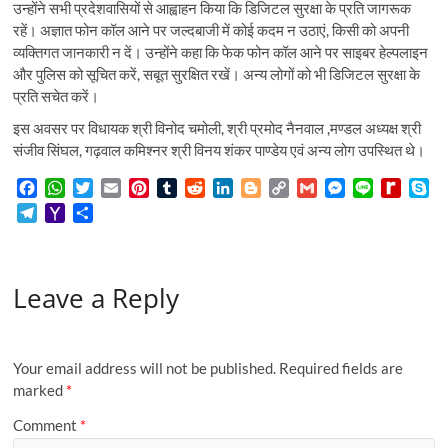
उन्होंने सभी प्रदेशवासियों से आह्वाहन किया कि डिजिटल सुरक्षा के प्रति जागरूक
रहें। अज्ञात फोन कॉल आने पर जल्दबाजी में कोई कदम न उठाएं, किसी को अपनी
व्यक्तिगत जानकारी न दें। उन्होंने कहा कि फेक फोन कॉल आने पर साइबर हेल्पलाइन
और पुलिस को सूचित करें, सबूत सुरक्षित रखें। अन्य लोगों को भी डिजिटल सुरक्षा के
प्रति सचेत करें।
इस अवसर पर विधायक श्री विनोद चमोली, श्री प्रमोद नैनवाल ,मण्डल अध्यक्ष श्री
संजीव सिंघल, गढ़वाल कमिश्नर श्री विनय शंकर पाण्डेय एवं अन्य लोग उपस्थित थे।
F
W
T
E
P
T
R
L
B
C
G
M
L
R
S
a
h
w
m
i
u
e
i
l
o
m
e
i
e
k
T
Y
S
c
a
i
a
n
m
d
n
o
p
a
s
n
d
y
e
a
h
e
t
t
i
t
b
d
k
g
y
i
s
e
i
p
l
h
a
b
s
t
l
e
l
i
e
g
L
l
e
f
e
e
o
r
o
A
e
r
r
t
d
e
i
n
f
Leave a Reply
g
o
e
o
p
r
e
I
r
n
g
M
r
M
k
p
s
n
k
e
y
a
a
t
r
P
m
i
a
Your email address will not be published.
Required fields are
l
g
marked
*
e
Comment
*