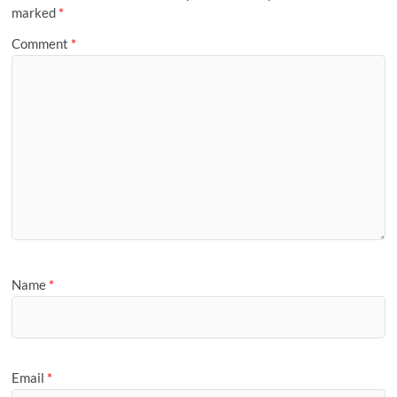
g
marked
*
e
Comment
*
Name
*
Email
*