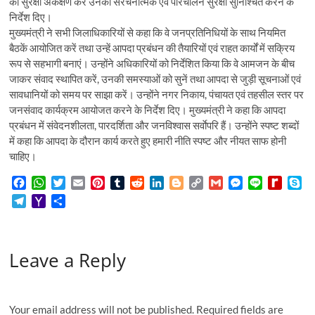
का सुरक्षा अंकेक्षण कर उनकी संरचनात्मक एवं परिचालन सुरक्षा सुनिश्चित करने के
निर्देश दिए।
मुख्यमंत्री ने सभी जिलाधिकारियों से कहा कि वे जनप्रतिनिधियों के साथ नियमित
बैठकें आयोजित करें तथा उन्हें आपदा प्रबंधन की तैयारियों एवं राहत कार्यों में सक्रिय
रूप से सहभागी बनाएं। उन्होंने अधिकारियों को निर्देशित किया कि वे आमजन के बीच
जाकर संवाद स्थापित करें, उनकी समस्याओं को सुनें तथा आपदा से जुड़ी सूचनाओं एवं
सावधानियों को समय पर साझा करें। उन्होंने नगर निकाय, पंचायत एवं तहसील स्तर पर
जनसंवाद कार्यक्रम आयोजत करने के निर्देश दिए। मुख्यमंत्री ने कहा कि आपदा
प्रबंधन में संवेदनशीलता, पारदर्शिता और जनविश्वास सर्वाेपरि हैं। उन्होंने स्पष्ट शब्दों
में कहा कि आपदा के दौरान कार्य करते हुए हमारी नीति स्पष्ट और नीयत साफ होनी
चाहिए।
F
W
T
E
P
T
R
L
B
C
G
M
L
R
S
a
h
w
m
i
u
e
i
l
o
m
e
i
e
k
T
Y
S
c
a
i
a
n
m
d
n
o
p
a
s
n
d
y
e
a
h
e
t
t
i
t
b
d
k
g
y
i
s
e
i
p
l
h
a
b
s
t
l
e
l
i
e
g
L
l
e
f
e
e
o
r
o
A
e
r
r
t
d
e
i
n
f
Leave a Reply
g
o
e
o
p
r
e
I
r
n
g
M
r
M
k
p
s
n
k
e
y
a
a
t
r
P
m
i
a
Your email address will not be published.
Required fields are
l