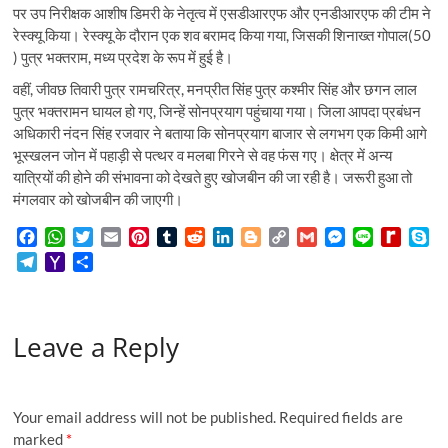
पर उप निरीक्षक आशीष डिमरी के नेतृत्व में एसडीआरएफ और एनडीआरएफ की टीम ने
रेस्क्यू किया। रेस्क्यू के दौरान एक शव बरामद किया गया, जिसकी शिनाख्त गोपाल(50
) पुत्र भक्तराम, मध्य प्रदेश के रूप में हुई है।
वहीं, जीवछ तिवारी पुत्र रामचरित्र, मनप्रीत सिंह पुत्र कश्मीर सिंह और छगन लाल
पुत्र भक्तरामन घायल हो गए, जिन्हें सोनप्रयाग पहुंचाया गया। जिला आपदा प्रबंधन
अधिकारी नंदन सिंह रजवार ने बताया कि सोनप्रयाग बाजार से लगभग एक किमी आगे
भूस्खलन जोन में पहाड़ी से पत्थर व मलबा गिरने से वह फंस गए। क्षेत्र में अन्य
यात्रियों की होने की संभावना को देखते हुए खोजबीन की जा रही है। जरूरी हुआ तो
मंगलवार को खोजबीन की जाएगी।
F
W
T
E
P
T
R
L
B
C
G
M
L
R
S
a
h
w
m
i
u
e
i
l
o
m
e
i
e
k
T
Y
S
c
a
i
a
n
m
d
n
o
p
a
s
n
d
y
e
a
h
e
t
t
i
t
b
d
k
g
y
i
s
e
i
p
l
h
a
b
s
t
l
e
l
i
e
g
L
l
e
f
e
e
o
r
o
A
e
r
r
t
d
e
i
n
f
Leave a Reply
g
o
e
o
p
r
e
I
r
n
g
M
r
M
k
p
s
n
k
e
y
a
a
t
r
P
m
i
a
Your email address will not be published.
Required fields are
l
g
marked
*