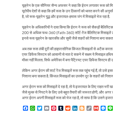
यूक्रेन के एक सीनियर सैन्‍य अफसर ने कहा क‍ि ईरान लगातार रूस को मिसा
यूरोपीय देशों से कहा क‍ि हमें रूस के उन ठ‍िकानों को ध्‍वस्‍त करने की अनुमत‍ि
है, जो रूस-यूक्रेन युद्ध और इजरायल-हमास जंग में मिसाइलें भेज रहा है.
यूक्रेन के अध‍िकार‍ियों ने दावा क‍िया क‍ि ईरान ने रूस को सैकड़ों बैल‍िस्‍ट‍
200 से अधिक फथ-360 (Fath-360) शॉर्ट-रेंज बैलिस्टिक मिसाइलें उता
इनसे रूस यूक्रेन के खारकीव और सुमी जैसे शहरों को निशाना बना सकता ह
अब तक रूस लंबी दूरी की हाइपरसोनिक किंजल मिसाइलों से अटैक करता रहा है.
एयर डिफेंस सिस्टम को आसानी से मात दे सकने में सक्षम ये मिसाइल हथिया
मौका नहीं मिलता. सिर्फ अमेरिका में बना पैट्रियट एयर डिफेंस सिस्टम ही उन्हे
लेकिन अगर ईरान की शार्ट रेंज मिसाइलें रूस तक पहुंच गई हैं, तो उसे इस
निशाना बना सकता है. क‍िंंजल मिसाइलों का उपयोग दूर के शहरों को निशाना
अगर ईरान रूस को मिसाइलें दे रहा है, तो ये इजरायल के ल‍िए राहत भरी 
जैसे मुल्‍क से निपटने के ल‍िए उसे बहुत तैयारी की जरूरत होगी, और अगर उसके
अगर ईरान अपनी मिसाइलें रूस को भेज रहा है, तो साफ है क‍ि उसने इजराय
F
W
T
E
P
T
R
L
B
C
G
M