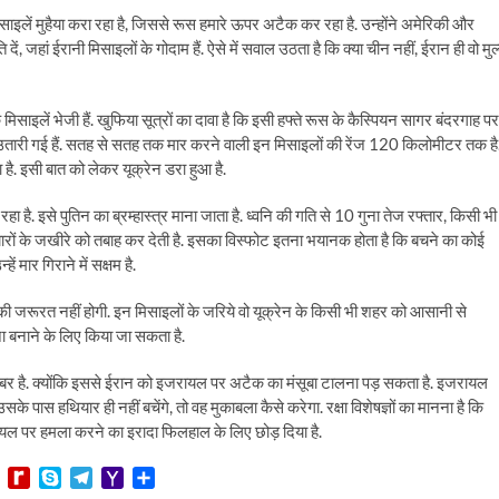
इलें मुहैया करा रहा है, जिससे रूस हमारे ऊपर अटैक कर रहा है. उन्‍होंने अमेर‍िकी और
 दें, जहां ईरानी मिसाइलों के गोदाम हैं. ऐसे में सवाल उठता है क‍ि क्‍या चीन नहीं, ईरान ही वो मुल
िक मिसाइलें भेजी हैं. खुफ‍िया सूत्रों का दावा है क‍ि इसी हफ्ते रूस के कैस्पियन सागर बंदरगाह पर
री गई हैं. सतह से सतह तक मार करने वाली इन मिसाइलों की रेंज 120 क‍िलोमीटर तक है
ै. इसी बात को लेकर यूक्रेन डरा हुआ है.
 इसे पुत‍िन का ब्रम्‍हास्‍त्र माना जाता है. ध्वनि की गति से 10 गुना तेज रफ्तार, किसी भी
रों के जखीरे को तबाह कर देती है. इसका विस्‍फोट इतना भयानक होता है क‍ि बचने का कोई
ं मार गिराने में सक्षम है.
की जरूरत नहीं होगी. इन मिसाइलों के जर‍िये वो यूक्रेन के क‍िसी भी शहर को आसानी से
 बनाने के ल‍िए क‍िया जा सकता है.
खबर है. क्‍योंक‍ि इससे ईरान को इजरायल पर अटैक का मंसूबा टालना पड़ सकता है. इजरायल
 पास हथ‍ियार ही नहीं बचेंगे, तो वह मुकाबला कैसे करेगा. रक्षा विशेषज्ञों का मानना है क‍ि
ल पर हमला करने का इरादा फ‍िलहाल के ल‍िए छोड़ दिया है.
L
R
S
T
Y
S