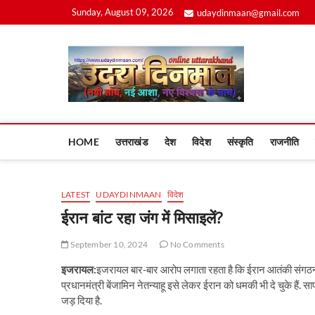
Skip
Sunday, August 09, 2026
udaydinmaan@gmail.com
to
content
Uday
HOME
उत्तराखंड
देश
विदेश
संस्कृति
राजनीति
LATEST
UDAYDINMAAN
विदेश
ईरान बांट रहा जंग में मिसाइलें?
September 10, 2024
No Comments
इजरायल:
इजरायल बार-बार आरोप लगाता रहता है क‍ि ईरान आतंकी संगठन ह
प्रधानमंत्री बेंजामिन नेतन्‍याहू इसे लेकर ईरान को धमकी भी दे चुके है
जड़ दिया है.