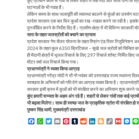
कुएं प्राचीन काल से गांवों से लेकर शहरों में तक मीठे और साफ पानी के स्रोत
घटनाओं के भी गवाह हैं।
लेकिन समय के साथ जलापूर्ति की व्यवस्था बदलने से कुंओं का उपयोग घटता
प्रदेश सरकार एक बार फिर कुओं का रख -रखाव करने जा रही है। इसके लिए म
पुनर्जीवित करने के निर्देश दिए हैं। ग्रामीण क्षेत्र में भी विभिन्न सरक
सारा के तहत जलस्रोतों को बचाने का प्रयास
प्रदेश सरकार गेम चेंजर योजना के तहत स्प्रिंग एंड रिवर रिजुविनेशन अ
2024 के तहत कुल 6350 क्रिटिकल – सूखे जल स्रोतों को चिन्हित करते 
ही मैदानी क्षेत्रों में भूजल रिचार्ज के लिए 297 रिचार्ज शॉफ्ट निर्मित 
मीटर वर्षा जल रिचार्ज किया गया।
प्रधानमंत्री ने व्यक्त किया आग्रह
प्रधानमंत्री नरेंद्र मोदी ने भी नौ नवंबर को उत्तराखंड राज्य स्थापना दिवस
स्वच्छता के अभियानों को गति देने का आग्रह व्यक्त किया है। प्रधानमंत्री 
सरकार इसी क्रम में कुओं को भी संरक्षित करने का अभियान शुरू करने जा
कुंए हमारी सभ्यता के अहम अंग रहे हैं। शहरों से लेकर गांवों तक कई प्राचीन
भी बढ़ावा मिलेगा। साथ ही स्वच्छ जल के प्राकृतिक स्रोत भी संरक्षित हो 
पुष्कर सिंह धामी, मुख्यमंत्री उत्तराखंड
F
W
T
E
P
T
R
L
B
C
G
M
a
h
w
m
i
u
e
i
l
o
m
e
c
a
i
a
n
m
d
n
o
p
a
s