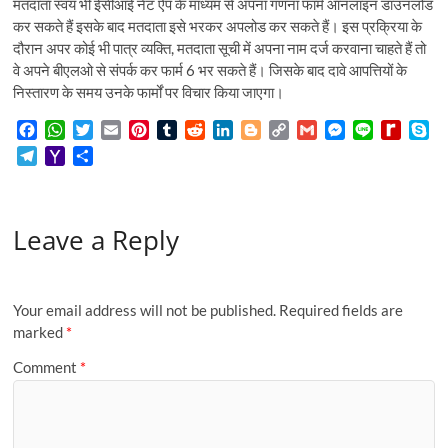
मतदाता स्वयं भी ईसीआई नेट ऐप के माध्यम से अपना गणना फार्म ऑनलाइन डाउनलोड
कर सकते हैं इसके बाद मतदाता इसे भरकर अपलोड कर सकते हैं। इस प्रक्रिया के
दौरान अपर कोई भी पात्र व्यक्ति, मतदाता सूची में अपना नाम दर्ज करवाना चाहते हैं तो
वे अपने बीएलओ से संपर्क कर फार्म 6 भर सकते हैं। जिसके बाद दावे आपत्तियों के
निस्तारण के समय उनके फार्मों पर विचार किया जाएगा।
F
W
T
E
P
T
R
L
B
C
G
M
L
R
S
a
h
w
m
i
u
e
i
l
o
m
e
i
e
k
T
Y
S
c
a
i
a
n
m
d
n
o
p
a
s
n
d
y
e
a
h
e
t
t
i
t
b
d
k
g
y
i
s
e
i
p
l
h
a
b
s
t
l
e
l
i
e
g
L
l
e
f
e
e
o
r
o
A
e
r
r
t
d
e
i
n
f
Leave a Reply
g
o
e
o
p
r
e
I
r
n
g
M
r
M
k
p
s
n
k
e
y
a
a
t
r
P
m
i
a
Your email address will not be published.
Required fields are
l
g
marked
*
e
Comment
*