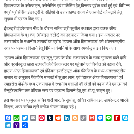
हिमालयाज के प्रोत्साहन, प्रोसेसिंग एवं मार्केटिंग हेतु विस्तार पूर्वक चर्चा हुई एवं विभिन्न
एग्रो प्रोसेसिंग इंडस्ट्री के सीईओ से उत्तराखण्ड राज्य से एक्सपोर्ट को बढ़ाने हेतु
सुझाव भी प्राप्त किए गए।
इंडस्ट्री इंटरेक्शन मीट के दौरान सचिव श्री सुनील बर्थवाल द्वारा हाउस ऑफ़
हिमालयाज के ब्।त्ज् (मोबाइल स्टोर) का उद्घाटन किया गया। इस अवसर पर
उत्तराखंड के स्थानीय उत्पादों का ब्रांड “हाउस ऑफ़ हिमालयाज“ को अंतरराष्ट्रीय
स्तर पर पहचान दिलाने हेतु विभिन्न कंपनियों के साथ एमओयू साइन किए गए।
“हाउस ऑफ़ हिमालयाज“ एवं लुलु ग्रुप के बीच उत्तराखंड के उच्च गुणवत्ता वाले कृषि
और प्रसंस्कृत खाद्य उत्पादों को वैश्विक स्तर पर पहुंचाने एवं निर्यात को बढावा देने,
हाउस ऑफ़ हिमालयाज“ एवं इंडियन इंस्टीट्यूट ऑफ पैकेजिंग के मध्य अंतरराष्ट्रीय
बाजार के अनुसार पैकेजिंग मानकों में सुधार लाने, एवं “हाउस ऑफ़ हिमालयाज“ एवं
स्पाइसेस बोर्ड के मध्य उत्तराखंड में स्थानीय मसालों की खेती को बढ़ावा देने एवं उनकी
मैन्युफैक्चरिंग कर वैश्विक स्तर पर पहचान दिलाने हेतु एम.ओ.यू साइन हुए।
इस अवसर पर प्रमुख सचिव श्री आर. के सुधांशु, सचिव राधिका झा, डायरेक्टर आरके
मिश्रा, अपर सचिव श्री मनोज गोयल मौजूद रहे।
F
W
T
E
P
T
R
L
B
C
G
M
L
R
S
a
h
w
m
i
u
e
i
l
o
m
e
i
e
k
T
Y
S
c
a
i
a
n
m
d
n
o
p
a
s
n
d
y
e
a
h