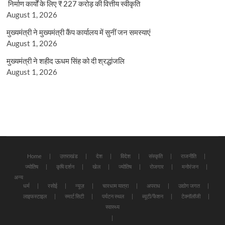
निर्माण कार्यों के लिए ₹ 227 करोड़ की वित्तीय स्वीकृति
August 1, 2026
मुख्यमंत्री ने मुख्यमंत्री कैंप कार्यालय में सुनीं जन समस्याएं
August 1, 2026
मुख्यमंत्री ने शहीद ऊधम सिंह को दी श्रद्धांजलि
August 1, 2026
Home
उत्तराखंड
देश
विदेश
संस्कृति
राजनीति
ज्योतिष
कृषि दर्शन
खेल
ज्योतिष
रोजगार
मनोरंजन
अन्य
धर्म
रसोई
न्यूज़
चारधाम यात्रा
अपराध
उद्योग जगत
लाइफस्टाइल
स्मार्ट सिटी
पर्यटन स्थल
ब्यूटी/फैशन
टेक्नॉलॉजी
स्वास्थ्य