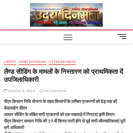
Skip
Uday
to
content
Dinm
M
e
n
u
LATEST
UDAYDINMAAN
UTTARAKHAND
B
u
लैण्ड सीडिंग के मामलों के निस्तारण को प्राथमिकता दें
t
उपजिलाधिकारी
t
o
October 8, 2024
No Comments
n
पीएम किसान निधि योजना के तहत किसानों के लम्बित प्रकरणों को ढेड़ माह की
डेडलाईन:डीएम
आधार सीडिंग के लंबित सभी प्रकरणों को एक पखवाड़े में निपटाएं कृषि विभाग
पीएम किसान सम्मान निधि की 19 वीं किस्त जारी होने से पूर्व सभी औपचारिकताएं पूरी
करें अधिकारी