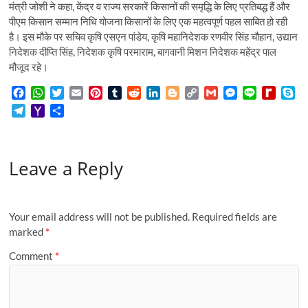
मंत्री जोशी ने कहा, केंद्र व राज्य सरकारें किसानों की समृद्धि के लिए प्रतिबद्ध हैं और
पीएम किसान सम्मान निधि योजना किसानों के लिए एक महत्वपूर्ण पहल साबित हो रही
है। इस मौके पर सचिव कृषि एसएन पांडेय, कृषि महानिदेशक रणवीर सिंह चौहान, उद्यान
निदेशक दीप्ति सिंह, निदेशक कृषि परमाराम, बागवानी मिशन निदेशक महेंद्र पाल
मौजूद रहे।
F
W
T
E
P
T
R
L
B
C
G
M
L
R
S
a
h
w
m
i
u
e
i
l
o
m
e
i
e
k
T
Y
S
c
a
i
a
n
m
d
n
o
p
a
s
n
d
y
e
a
h
e
t
t
i
t
b
d
k
g
y
i
s
e
i
p
l
h
a
b
s
t
l
e
l
i
e
g
L
l
e
f
e
e
o
r
o
A
e
r
r
t
d
e
i
n
f
Leave a Reply
g
o
e
o
p
r
e
I
r
n
g
M
r
M
k
p
s
n
k
e
y
a
a
t
r
P
m
i
a
Your email address will not be published.
Required fields are
l
g
marked
*
e
Comment
*