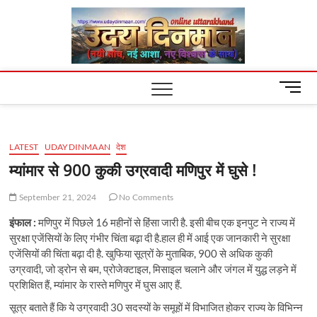
Skip
Uday
to
content
Dinm
M
e
n
u
LATEST
UDAYDINMAAN
देश
B
u
म्यांमार से 900 कुकी उग्रवादी मणिपुर में घुसे !
t
t
September 21, 2024
No Comments
o
इंफाल :
मणिपुर में पिछले 16 महीनों से हिंसा जारी है. इसी बीच एक इनपुट ने राज्य में
n
सुरक्षा एजेंसियों के लिए गंभीर चिंता बढ़ा दी है.हाल ही में आई एक जानकारी ने सुरक्षा
एजेंसियों की चिंता बढ़ा दी है. खुफिया सूत्रों के मुताबिक, 900 से अधिक कुकी
उग्रवादी, जो ड्रोन से बम, प्रोजेक्टाइल, मिसाइल चलाने और जंगल में युद्ध लड़ने में
प्रशिक्षित हैं, म्यांमार के रास्ते मणिपुर में घुस आए हैं.
सूत्र बताते हैं कि ये उग्रवादी 30 सदस्यों के समूहों में विभाजित होकर राज्य के विभिन्न