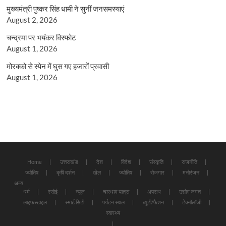
मुख्यमंत्री पुष्कर सिंह धामी ने सुनीं जनसमस्याएं
August 2, 2026
चन्द्रमा पर भयंकर विस्फोट
August 1, 2026
मोरक्को से स्पेन में घुस गए हजारों प्रवासी
August 1, 2026
Home
उत्तराखंड
देश
विदेश
संस्कृति
राजनीति
ज्योतिष
कृषि दर्शन
खेल
ज्योतिष
रोजगार
मनोरंजन
अन्य
धर्म
रसोई
न्यूज़
चारधाम यात्रा
अपराध
उद्योग जगत
लाइफस्टाइल
स्मार्ट सिटी
पर्यटन स्थल
ब्यूटी/फैशन
टेक्नॉलॉजी
स्वास्थ्य