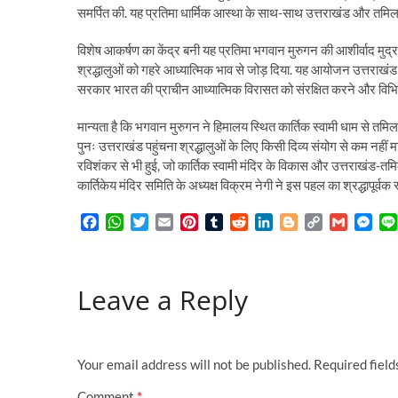
समर्पित की. यह प्रतिमा धार्मिक आस्था के साथ-साथ उत्तराखंड और तमिल
विशेष आकर्षण का केंद्र बनी यह प्रतिमा भगवान मुरुगन की आशीर्वाद मुद्रा
श्रद्धालुओं को गहरे आध्यात्मिक भाव से जोड़ दिया. यह आयोजन उत्तराखंड 
सरकार भारत की प्राचीन आध्यात्मिक विरासत को संरक्षित करने और विभिन्न 
मान्यता है कि भगवान मुरुगन ने हिमालय स्थित कार्तिक स्वामी धाम से तमि
पुनः उत्तराखंड पहुंचना श्रद्धालुओं के लिए किसी दिव्य संयोग से कम न
रविशंकर से भी हुई, जो कार्तिक स्वामी मंदिर के विकास और उत्तराखंड-तमिलन
कार्तिकेय मंदिर समिति के अध्यक्ष विक्रम नेगी ने इस पहल का श्रद्धापूर्व
F
W
T
E
P
T
R
L
B
C
G
M
a
h
w
m
i
u
e
i
l
o
m
e
c
a
i
a
n
m
d
n
o
p
a
s
e
t
t
i
t
b
d
k
g
y
i
s
Leave a Reply
b
s
t
l
e
l
i
e
g
L
l
e
o
A
e
r
r
t
d
e
i
n
o
p
r
e
I
r
n
g
k
p
s
n
k
e
t
r
Your email address will not be published.
Required fiel
Comment
*