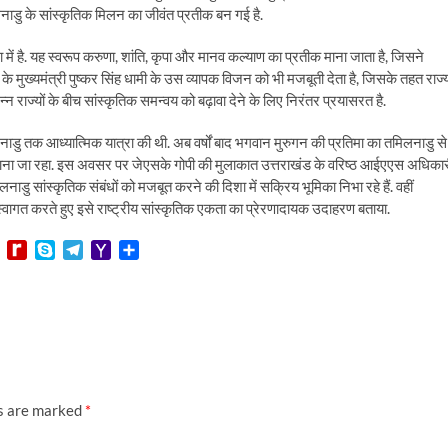
नाडु के सांस्कृतिक मिलन का जीवंत प्रतीक बन गई है.
 में है. यह स्वरूप करुणा, शांति, कृपा और मानव कल्याण का प्रतीक माना जाता है, जिसने
के मुख्यमंत्री पुष्कर सिंह धामी के उस व्यापक विजन को भी मजबूती देता है, जिसके तहत राज्
राज्यों के बीच सांस्कृतिक समन्वय को बढ़ावा देने के लिए निरंतर प्रयासरत है.
लनाडु तक आध्यात्मिक यात्रा की थी. अब वर्षों बाद भगवान मुरुगन की प्रतिमा का तमिलनाडु से
हीं माना जा रहा. इस अवसर पर जेएसके गोपी की मुलाकात उत्तराखंड के वरिष्ठ आईएएस अधिका
ाडु सांस्कृतिक संबंधों को मजबूत करने की दिशा में सक्रिय भूमिका निभा रहे हैं. वहीं
क स्वागत करते हुए इसे राष्ट्रीय सांस्कृतिक एकता का प्रेरणादायक उदाहरण बताया.
L
R
S
T
Y
S
i
e
k
e
a
h
n
d
y
l
h
a
e
i
p
e
o
r
f
e
g
o
e
f
r
M
M
a
a
y
m
i
P
l
ds are marked
*
a