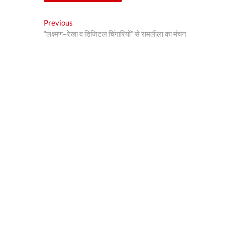
Post
Previous
Previous
post:
“लक्ष्मण–रेखा व डिजिटल चिंगारियों” से रामलीला का मंचन
navigation