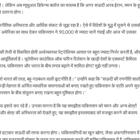
ा है। लेकिन अब म्यूचुअल डिफेन्स क्लॉज का मतलब है कि अगर सऊदी अरब ईरान, यमन के हू
प से उतरना होगा।
नीतिक अस्थिरता और आर्थिक संकट से जूझ रहा है। ऐसे में विदेशों के युद्ध में घुसने से उसक
ं अमेरिका का साथ देकर पाकिस्तान ने 90,000 से ज्यादा जानें गंवाईं और आज भी उसका
ी तेजी से विकसित होती अर्थव्यवस्था पेट्रोलियम आयात पर बहुत ज्यादा निर्भर करती है, औ
र्तिकर्ता है। यूरोपीयन काउंसिल ऑफ फॉरेन रिलेशन के खाड़ी देशों के एक्सपर्ट कैमिला
रब, पाकिस्तान और भारत के बीच तनाव बढ़ाने में शामिल होगा? मुझे नहीं लगता।
जो भारत की तरह, बहु-गठबंधन वाली कूटनीति है।” उन्होंने कहा कि “सऊदी की रणनीति सालो
कड़ी मेहनत से अर्जित व्यापारिक समानताओं को बनाए रखते हुए पाकिस्तान के प्रति अपने सुरक्
किस्तान के बीच संतुलन बनाए रखना बहुत मुश्किल होगा।’
इशारे कर रहे हैं। उनका मानना है कि यह समझौता पाकिस्तान को यमन और अन्य क्षेत्रों
ीकी और क्षेत्र की अस्थिरता को देखते हुए, यह समझौता इस्लामाबाद को मजबूत करने की बजाय
से हटाकर सऊदी की तरफ करना होगा। पाकिस्तानियों का खून बहेगा, जैसा अफगानिस्तान में
ा इजरायली मोसाद के छद्म युद्ध का मुकाबला करने की शक्ति पाकिस्तान में है, पाकिस्तान