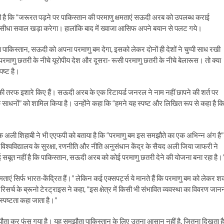
दी है कि “जरूरत पड़ने पर पाकिस्तान की परमाणु क्षमताएं सऊदी अरब को उपलब्ध कराई
र सीधा सवाल खड़ा करेगा। हालांकि बाद में ख्वाजा आसिफ अपने बयान से पलट गये।
पाकिस्तान, सऊदी को अपना परमाणु बम देगा, इसको लेकर दोनों ही देशों ने चुप्पी साध रखी
 परमाणु छतरी के नीचे यूरोपीय देश और दूसरा- रूसी परमाणु छतरी के नीचे बेलारूस। तो क्या
पष्ट है।
की तरफ इशारे किए हैं। सऊदी अरब के एक रिटायर्ड जनरल ने नाम नहीं छापने की शर्त पर
साधनों” को शामिल किया है। उन्होंने कहा कि “हमने यह स्पष्ट और लिखित रूप से कहा है क
क अली शिहाबी ने भी एएफपी को बताया है कि “परमाणु बम इस समझौते का एक अभिन्न अंग है
हौर विश्वविद्यालय के सुरक्षा, रणनीति और नीति अनुसंधान केंद्र के सैयद अली जिया जाफरी ने
 सबूत नहीं है कि पाकिस्तान, सऊदी अरब को कोई परमाणु छतरी देने की योजना बना रहा है।
षमताएं सिर्फ भारत-केंद्रित हैं।” लेकिन कई एक्सपर्ट्स ये मानते हैं कि परमाणु बम को लेकर 
र्च के ब्रूनो टेरट्राइस ने कहा, “इस क्षेत्र में किसी भी संभावित व्यवस्था का विवरण जान
्पष्टता कहा जाता है।”
मझौता कर फंस गया है। यह समझौता पाकिस्तान के लिए उतना आसान नहीं है, जितना दिखता ह