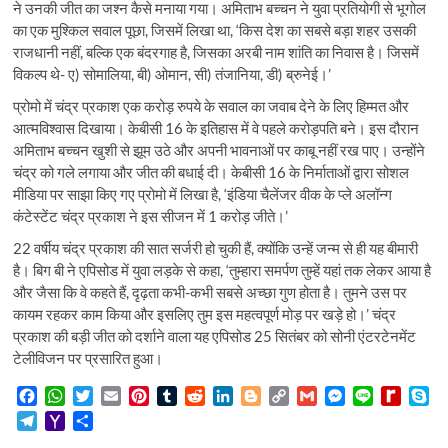
ने उनकी जीत का जश्न कैसे मनाया गया। अमिताभ बच्चन ने युवा प्रतियोगी से भूगोल
का एक मुश्किल सवाल पूछा, जिसमें लिखा था, ‘किस देश का सबसे बड़ा शहर उसकी
राजधानी नहीं, बल्कि एक बंदरगाह है, जिसका अरबी नाम शांति का निवास है। जिसमें
विकल्प थे- ए) सोमालिया, बी) ओमान, सी) तंजानिया, डी) ब्रुनेई।’
प्रोमो में चंद्र प्रकाश एक करोड़ रुपये के सवाल का जवाब देने के लिए हिम्मत और
आत्मविश्वास दिखाया। केबीसी 16 के इतिहास में वे पहले करोड़पति बने। इस दौरान
अमिताभ बच्चन खुशी से झूम उठे और अपनी भावनाओं पर काबू नहीं रख पाए। उन्होंने
चंद्र को गले लगाया और जीत की बधाई दी। केबीसी 16 के निर्माताओं द्वारा सोशल
मीडिया पर साझा किए गए प्रोमो में लिखा है, ‘इंडिया चैलेंजर वीक के प्ले अलॉन्ग
कंटेस्टेंट चंद्र प्रकाश ने इस सीजन में 1 करोड़ जीते।’
22 वर्षीय चंद्र प्रकाश की सात सर्जरी हो चुकी हैं, क्योंकि उन्हें जन्म से ही यह बीमारी
है। बिग बी ने एपिसोड में युवा लड़के से कहा, ‘तुम्हारा समर्पण तुम्हें यहां तक लेकर आया है
और जैसा कि वे कहते हैं, दृढ़ता कभी-कभी सबसे अच्छा गुण होता है। तुमने उस पर
कायम रहकर काम किया और इसलिए तुम इस महत्वपूर्ण मोड़ पर खड़े हो।’ चंद्र
प्रकाश की बड़ी जीत को दर्शाने वाला यह एपिसोड 25 सितंबर को सोनी एंटरटेनमेंट
टेलीविजन पर प्रसारित हुआ।
F
W
T
E
P
T
R
L
B
C
G
M
L
R
S
a
h
w
m
i
u
e
i
l
o
m
e
i
e
k
T
Y
S
c
a
i
a
n
m
d
n
o
p
a
s
n
d
y
e
a
h