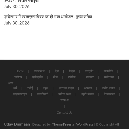
July 30, 2026
प्रदेशभर में स्वतंत्रता दिवस का हो भव्य आयोजनः मुख्य सचिव
July 30, 2026
Home
उत्तराखंड
देश
विदेश
संस्कृति
राजनीति
ज्योतिष
कृषि दर्शन
खेल
ज्योतिष
रोजगार
मनोरंजन
अन्य
धर्म
रसोई
न्यूज़
चारधाम यात्रा
अपराध
उद्योग जगत
लाइफस्टाइल
स्मार्ट सिटी
पर्यटन स्थल
ब्यूटी/फैशन
टेक्नॉलॉजी
स्वास्थ्य
Contact Us
Uday Dinmaan
| Designed by:
Theme Freesia
|
WordPress
| © Copyright All