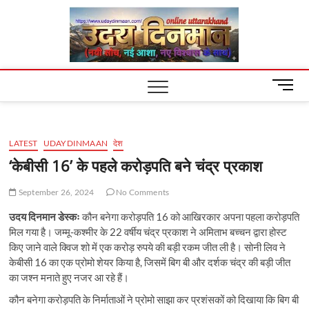
Skip
Uday
to
content
Dinm
M
e
n
u
LATEST
UDAYDINMAAN
देश
B
u
‘केबीसी 16’ के पहले करोड़पति बने चंद्र प्रकाश
t
t
September 26, 2024
No Comments
o
उदय दिनमान डेस्कः
कौन बनेगा करोड़पति 16 को आखिरकार अपना पहला करोड़पति
n
मिल गया है। जम्मू-कश्मीर के 22 वर्षीय चंद्र प्रकाश ने अमिताभ बच्चन द्वारा होस्ट
किए जाने वाले क्विज शो में एक करोड़ रुपये की बड़ी रकम जीत ली है। सोनी लिव ने
केबीसी 16 का एक प्रोमो शेयर किया है, जिसमें बिग बी और दर्शक चंद्र की बड़ी जीत
का जश्न मनाते हुए नजर आ रहे हैं।
कौन बनेगा करोड़पति के निर्माताओं ने प्रोमो साझा कर प्रशंसकों को दिखाया कि बिग बी