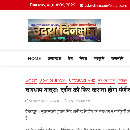
Skip
Thursday, August 06, 2026
udaydinmaan@gmail.com
to
content
Uday
HOME
उत्तराखंड
देश
विदेश
संस्कृति
राजनीति
LATEST
UDAYDINMAAN
UTTARAKHAND
चारधाम यात्रा
ज्योतिष
चारधाम यात्राः दर्शन को फि‍र कराना होगा पंज
September 7, 2024
No Comments
देहरादून।
मुख्यमंत्री पुष्कर सिंह धामी के निर्देश पर चारधाम में यात्रि
है।
इसके अंतर्गत हरिद्वार, ऋषिकेश ट्रांजिट कैंप व गुरुद्वारा, बड़कोट, हीना,