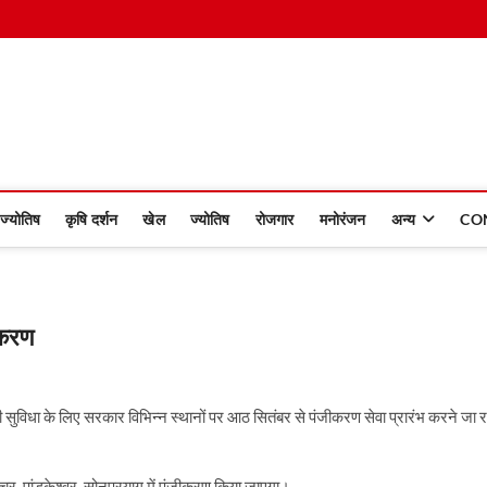
 Dinmaan
ज्योतिष
कृषि दर्शन
खेल
ज्योतिष
रोजगार
मनोरंजन
अन्य
CO
ीकरण
यों की सुविधा के लिए सरकार विभिन्न स्थानों पर आठ सितंबर से पंजीकरण सेवा प्रारंभ करने जा र
 गौचर, पांडुकेश्वर, सोनप्रयाग में पंजीकरण किया जाएगा।