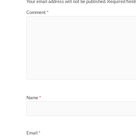
t
r
Your email address will not be published.
Required fiel
Comment
*
Name
*
Email
*