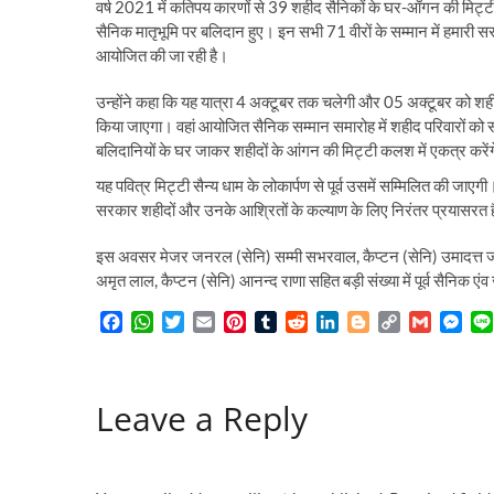
वर्ष 2021 में कतिपय कारणों से 39 शहीद सैनिकों के घर-आँगन की मिट्
सैनिक मातृभूमि पर बलिदान हुए। इन सभी 71 वीरों के सम्मान में हमारी
आयोजित की जा रही है।
उन्होंने कहा कि यह यात्रा 4 अक्टूबर तक चलेगी और 05 अक्टूबर को शही
किया जाएगा। वहां आयोजित सैनिक सम्मान समारोह में शहीद परिवारों को स
बलिदानियों के घर जाकर शहीदों के आंगन की मिट्टी कलश में एकत्र करें
यह पवित्र मिट्टी सैन्य धाम के लोकार्पण से पूर्व उसमें सम्मिलित की जाएगी। 
सरकार शहीदों और उनके आश्रितों के कल्याण के लिए निरंतर प्रयासरत 
इस अवसर मेजर जनरल (सेनि) सम्मी सभरवाल, कैप्टन (सेनि) उमादत्त जोश
अमृत लाल, कैप्टन (सेनि) आनन्द राणा सहित बड़ी संख्या में पूर्व सैनिक ए
F
W
T
E
P
T
R
L
B
C
G
M
a
h
w
m
i
u
e
i
l
o
m
e
c
a
i
a
n
m
d
n
o
p
a
s
e
t
t
i
t
b
d
k
g
y
i
s
Leave a Reply
b
s
t
l
e
l
i
e
g
L
l
e
o
A
e
r
r
t
d
e
i
n
o
p
r
e
I
r
n
g
k
p
s
n
k
e