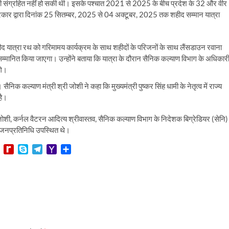
टी संग्रहित नहीं हो सकी थी। इसके पश्चात 2021 से 2025 के बीच प्रदेश के 32 और वीर
 सरकार द्वारा दिनांक 25 सितम्बर, 2025 से 04 अक्टूबर, 2025 तक शहीद सम्मान यात्रा
द यात्रा रथ को गरिमामय कार्यक्रम के साथ शहीदों के परिजनों के साथ लैंसडाउन रवाना
म्मानित किया जाएगा। उन्होंने बताया कि यात्रा के दौरान सैनिक कल्याण विभाग के अधिकार
गे।
सैनिक कल्याण मंत्री श्री जोशी ने कहा कि मुख्यमंत्री पुष्कर सिंह धामी के नेतृत्व में राज्य
है।
ी, कर्नल वैटरन आदित्य श्रीवास्तव, सैनिक कल्याण विभाग के निदेशक बिग्रेडियर (सेनि)
ंव जनप्रतिनिधि उपस्थित थे।
L
R
S
T
Y
S
i
e
k
e
a
h
n
d
y
l
h
a
e
i
p
e
o
r
f
e
g
o
e
f
r
M
M
a
a
y
m
i