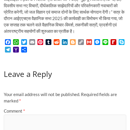
दिवसीय सभा नए विचारों, दीर्घकालिक साझेदारियों और परिवर्तनकारी नवाचारों को
प्रेरित करेगी, जो जल विज्ञान एवं समाज दोनों के लिए सार्थक योगदान देंगी।” सत्र के
दौरान आईएएचएस वैज्ञानिक सभा 2025 की कार्यवाही का विमोचन भी किया गया, जो
एक सप्ताह तक चलने वाले वैज्ञानिक विचार-विमर्श, तकनीकी सत्रों, प्रदर्शनी एवं
अंतरराष्ट्रीय सहयोगों की शुरुआत का प्रतीक है।
F
W
T
E
P
T
R
L
B
C
G
M
L
R
S
a
h
w
m
i
u
e
i
l
o
m
e
i
e
k
T
Y
S
c
a
i
a
n
m
d
n
o
p
a
s
n
d
y
e
a
h
e
t
t
i
t
b
d
k
g
y
i
s
e
i
p
l
h
a
b
s
t
l
e
l
i
e
g
L
l
e
f
e
e
o
r
o
A
e
r
r
t
d
e
i
n
f
Leave a Reply
g
o
e
o
p
r
e
I
r
n
g
M
r
M
k
p
s
n
k
e
y
a
a
t
r
P
m
i
a
Your email address will not be published.
Required fields are
l
g
marked
*
e
Comment
*