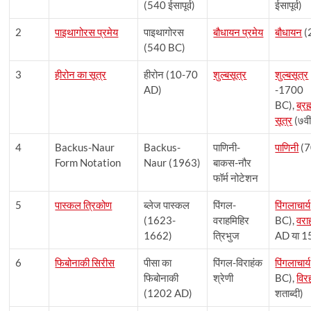
(540 ईसापूर्व)
ईसापूर्व)
2
पाइथागोरस प्रमेय
पाइथागोरस
बौधायन प्रमेय
बौधायन
(
(540 BC)
3
हीरोन का सूत्र
हीरोन (10-70
शुल्बसूत्र
शुल्बसूत्र
AD)
-1700
BC),
ब्रह
सूत्र
(७वीं
4
Backus-Naur
Backus-
पाणिनी-
पाणिनी
(7
Form Notation
Naur (1963)
बाकस-नौर
फॉर्म नोटेशन
5
पास्कल त्रिकोण
ब्लेज पास्कल
पिंगल-
पिंगलाचार्य
(1623-
वराहमिहिर
BC),
वरा
1662)
त्रिभुज
AD या 1
6
फिबोनाकी सिरीस
पीसा का
पिंगल-विराहंक
पिंगलाचार्य
फिबोनाकी
श्रेणी
BC),
विर
(1202 AD)
शताब्दी)