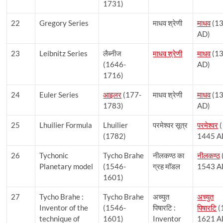
1731)
22
Gregory Series
माधव श्रेणी
माधव
(1
AD)
23
Leibnitz Series
लैब्नीज
माधव श्रेणी
माधव
(1
(1646-
AD)
1716)
24
Euler Series
आइलर
(177-
माधव श्रेणी
माधव
(1
1783)
AD)
25
Lhuilier Formula
Lhuilier
परमेश्वर सूत्र
परमेश्वर
(
(1782)
1445 A
26
Tychonic
Tycho Brahe
नीलकण्ठ का
नीलकण्ठ
Planetary model
(1546-
ग्रह मॉडल
1543 A
1601)
27
Tycho Brahe :
Tycho Brahe
अच्युत
अच्युत
Inventor of the
(1546-
पिषारटि :
पिषारटि
(
technique of
1601)
Inventor
1621 A