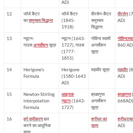
AD)
12
जॉर्ज कैंटर
जॉर्ज कैंटर
वीरसेन-कैंटर
वीरसेन
(
का
समुच्चय सिद्धान्त
(1845-
समुच्चय
AD)
1918)
सिद्धान्त
13
न्यूटन-
न्यूटन (1643-
गोविन्द स्वामी
गोविन्दस्व
गाउस
अन्तर्वेशन
सूत्र
1727), गाउस
अन्तर्वेशन
860 AD
(1777-
सूत्र
1855)
14
Herigone’s
Herigone
महावीर सूत्र
महावीर
(
Formula
(1580-1643
AD)
AD)
15
Newton-Stirling
आइजक
ब्रह्मगुप्त
ब्रह्मगुप्त
Interpolation
न्यूटन
(1643-
अन्तर्वेशन
668AD
Formula
1727)
सूत्र
16
वर्ग समीकरण
हल
श्रीधर का
श्रीधराचार
करने का आधुनिक
सूत्र
AD)
सूत्र