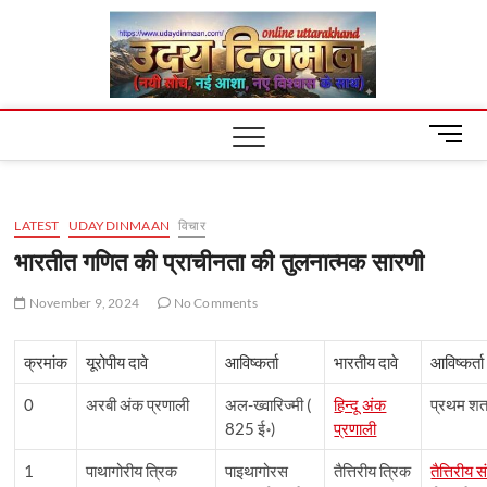
Skip
Uday
to
content
Dinm
M
e
n
u
LATEST
UDAYDINMAAN
विचार
B
u
भारतीत गणित की प्राचीनता की तुलनात्मक सारणी
t
t
November 9, 2024
No Comments
o
n
क्रमांक
यूरोपीय दावे
आविष्कर्ता
भारतीय दावे
आविष्कर्ता
0
अरबी अंक प्रणाली
अल-ख्वारिज्मी (
हिन्दू अंक
प्रथम शता
825 ई॰)
प्रणाली
1
पाथागोरीय त्रिक
पाइथागोरस
तैत्तिरीय त्रिक
तैत्तिरीय स