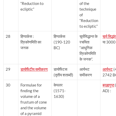
“Reduction to
of the
ecliptic”
technique
of
“Reduction
to ecliptic”
28
हिप्पार्कस :
हिप्पार्कस
सूर्यसिद्धान्त के
सूर्य सिद्धां
त्रिकोणमिति का
(190-120
रचयिता
या 3000
जनक
BC)
“आधुनिक
त्रिकोणमिति
के जनक”.
29
डायोफैंटीय समीकरण
डायोफैंटस
आर्यभट
आर्यभट
(
(तृतीय शताब्दी)
समीकरण
2742 B
30
Formulae for
केपलर
ब्रह्मगुप्त
finding the
(1571-
AD) :
volume of a
1630)
frustum of cone
and the volume
of a pyramid