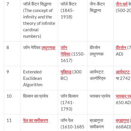
7
जॉर्ज कैंटर सिद्धान्त
जॉर्ज कैंटर
जैन-कैंटर
जैन धर्म
के
(The concept of
(1845-
सिद्धान्त
(500-2
infinity and the
1918)
theory of infinite
cardinal
numbers)
8
जॉन नेपियर
लघुगणक
जॉन
वीरसेन
वीरसेन
(
नेपियर
(1550-
लघुगणक
AD)
1617)
9
Extended
युक्लिड
(300
आर्यभट्ट
आर्यभट्ट
Euclidean
BC)
अल्गोरिद्म
या 2742
Algorithm
10
विल्सन का प्रमेय
जॉन विल्सन
भास्कर प्रमेय
भास्कर प
(1741-
650 AD
1793)
11
पेल का समीकरण
जॉन पेल
ब्रह्मगुप्त
ब्रह्मगुप्त
(1610-1685
समीकरण
668AD