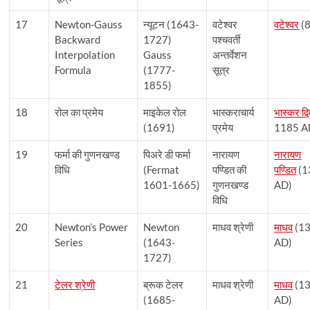
17
Newton-Gauss
न्यूटन (1643-
वटेश्वर
वटेश्वर
(
Backward
1727)
पश्चवर्ती
Interpolation
Gauss
अन्तर्वेशन
Formula
(1777-
सूत्र
1855)
18
रोल का प्रमेय
माइकेल रोल
भास्कराचार्य
भास्कर द्व
(1691)
प्रमेय
1185 A
19
फर्मा की गुणनखण्ड
पिअरे डी फर्मा
नारायण
नारायण
विधि
(Fermat
पण्डित की
पण्डित
(1
1601-1665)
गुणनखण्ड
AD)
विधि
20
Newton’s Power
Newton
माधव श्रेणी
माधव
(1
Series
(1643-
AD)
1727)
21
टेलर श्रेणी
ब्रूक टेलर
माधव श्रेणी
माधव
(1
(1685-
AD)