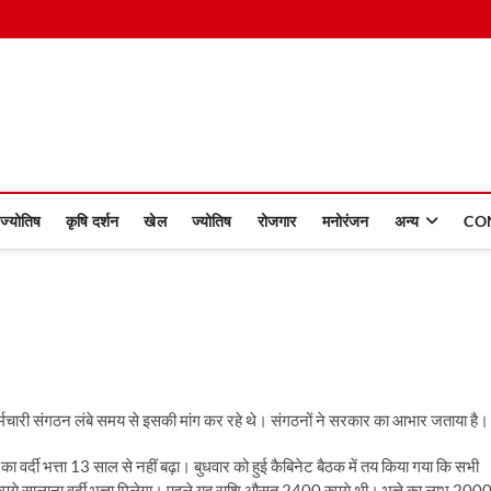
 Dinmaan
ज्योतिष
कृषि दर्शन
खेल
ज्योतिष
रोजगार
मनोरंजन
अन्य
CO
ं। कर्मचारी संगठन लंबे समय से इसकी मांग कर रहे थे। संगठनों ने सरकार का आभार जताया है।
का वर्दी भत्ता 13 साल से नहीं बढ़ा। बुधवार को हुई कैबिनेट बैठक में तय किया गया कि सभी
ुपये सालाना वर्दी भत्ता मिलेगा। पहले यह राशि औसत 2400 रुपये थी। भत्ते का लाभ 200