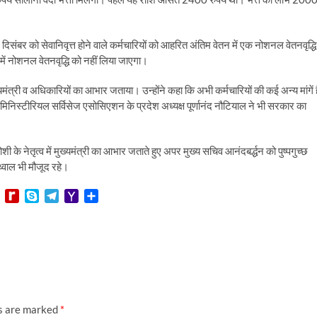
र को सेवानिवृत्त होने वाले कर्मचारियों को आहरित अंतिम वेतन में एक नोशनल वेतनवृद्धि
में नोशनल वेतनवृद्धि को नहीं लिया जाएगा।
ुख्यमंत्री व अधिकारियों का आभार जताया। उन्होंने कहा कि अभी कर्मचारियों की कई अन्य मांगें है
िस्टीरियल सर्विसेज एसोसिएशन के प्रदेश अध्यक्ष पूर्णानंद नौटियाल ने भी सरकार का
के नेतृत्व में मुख्यमंत्री का आभार जताते हुए अपर मुख्य सचिव आनंदबर्द्धन को पुष्पगुच्छ
थ्वाल भी मौजूद रहे।
L
R
S
T
Y
S
i
e
k
e
a
h
n
d
y
l
h
a
e
i
p
e
o
r
f
e
g
o
e
f
r
M
M
a
a
y
m
i
P
l
ds are marked
*