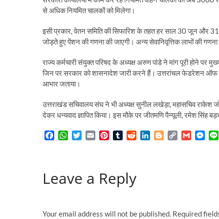
से अधिक नियमित चालकों को मिलेगा।
इसी प्रकार, वेतन समिति की सिफारिश के तहत हर साल 30 जून और 31 दिसंब
जोड़ते हुए पेंशन की गणना की जाएगी। अन्य सेवानिवृत्तिक लाभों की गणना 
राज्य कर्मचारी संयुक्त परिषद के अध्यक्ष अरुण पांडे ने मांग पूरी होने पर म
जिन पर सरकार को शासनादेश जारी करने हैं। उत्तरांचल फेडरेशन ऑफ मिन
आभार जताया।
उत्तराखंड सचिवालय संघ ने भी अध्यक्ष सुनील लखेड़ा, महासचिव राकेश जोशी 
देकर धन्यवाद ज्ञापित किया। इस मौके पर जीतमणि पैन्यूली, रमेश सिंह बड़
F
W
T
E
P
T
R
L
B
C
G
M
a
h
w
m
i
u
e
i
l
o
m
e
c
a
i
a
n
m
d
n
o
p
a
s
e
t
t
i
t
b
d
k
g
y
i
s
Leave a Reply
b
s
t
l
e
l
i
e
g
L
l
e
o
A
e
r
r
t
d
e
i
n
o
p
r
e
I
r
n
g
k
p
s
n
k
e
t
r
Your email address will not be published.
Required fiel