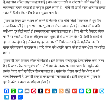
हैं, वह जोन फॉल्ट लाइन कहलाता है। बार-बार टकराने से प्लेट्स के कोने मुड़ते हैं।
जब ज्यादा दबाव बनता है तो प्लेट्स टूटने लगती हैं। नीचे की ऊर्जा बाहर आने का रास्ता
खोजती हैं और डिस्टर्बेंस के बाद भूकंप आता है।
भूकंप का केंद्र उस स्थान को कहते हैं जिसके ठीक नीचे प्लेटों में हलचल से भूगर्भीय
ऊर्जा निकलती है। इस स्थान पर भूकंप का कंपन ज्यादा होता है। कंपन की आवृत्ति
ज्यों-ज्यों दूर होती जाती हैं, इसका प्रभाव कम होता जाता है। फिर भी यदि रिक्टर स्केल
पर 7 या इससे अधिक की तीव्रता वाला भूकंप है तो आसपास के 40 किमी के दायरे में
झटका तेज होता है। लेकिन यह इस बात पर भी निर्भर करता है कि भूकंपीय आवृत्ति
ऊपर की तरफ है या दायरे में। यदि कंपन की आवृत्ति ऊपर को है तो कम क्षेत्र प्रभावित
होगा।
भूंकप की जांच रिक्टर स्केल से होती है। इसे रिक्टर मैग्नीट्यूड टेस्ट स्केल कहा जाता
है। रिक्टर स्केल पर भूकंप को 1 से 9 तक के आधार पर मापा जाता है। भूकंप को
इसके केंद्र यानी एपीसेंटर से मापा जाता है। भूकंप के दौरान धरती के भीतर से जो
ऊर्जा निकलती है, उसकी तीव्रता को इससे मापा जाता है। इसी तीव्रता से भूकंप के
झटके की भयावहता का अंदाजा होता है।
F
W
T
E
P
T
R
L
B
C
G
M
L
R
S
a
h
w
m
i
u
e
i
l
o
m
e
i
e
k
T
Y
S
c
a
i
a
n
m
d
n
o
p
a
s
n
d
y
e
a
h
e
t
t
i
t
b
d
k
g
y
i
s
e
i
p
l
h
a