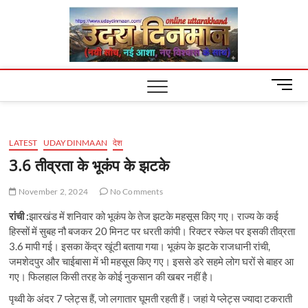
Skip
Uday
to
content
Dinm
M
e
n
u
LATEST
UDAYDINMAAN
देश
B
u
3.6 तीव्रता के भूकंप के झटके
t
t
November 2, 2024
No Comments
o
रांची :
झारखंड में शनिवार को भूकंप के तेज झटके महसूस किए गए। राज्य के कई
n
हिस्सों में सुबह नौ बजकर 20 मिनट पर धरती कांपी। रिक्टर स्केल पर इसकी तीव्रता
3.6 मापी गई। इसका केंद्र खूंटी बताया गया। भूकंप के झटके राजधानी रांची,
जमशेदपुर और चाईबासा में भी महसूस किए गए। इससे डरे सहमे लोग घरों से बाहर आ
गए। फिलहाल किसी तरह के कोई नुकसान की खबर नहीं है।
पृथ्वी के अंदर 7 प्लेट्स हैं, जो लगातार घूमती रहती हैं। जहां ये प्लेट्स ज्यादा टकराती