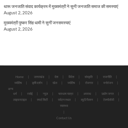
थारू जनजाति संवाद कार्यक्रम में मुख्यमंत्री ने सुनी जनजाति समाज की समस्याएं
August 2, 2026
मुख्यमंत्री पुष्कर सिंह धामी ने सुनीं जनसमस्याएं
August 2, 2026
Home
उत्तराखंड
देश
विदेश
संस्कृति
राजनीति
ज्योतिष
कृषि दर्शन
खेल
ज्योतिष
रोजगार
मनोरंजन
अन्य
धर्म
रसोई
न्यूज़
चारधाम यात्रा
अपराध
उद्योग जगत
लाइफस्टाइल
स्मार्ट सिटी
पर्यटन स्थल
ब्यूटी/फैशन
टेक्नॉलॉजी
स्वास्थ्य
Contact Us