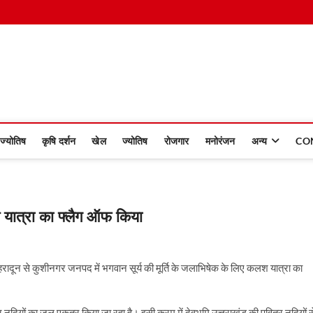
 Dinmaan
ज्योतिष
कृषि दर्शन
खेल
ज्योतिष
रोजगार
मनोरंजन
अन्य
CO
श यात्रा का फ्लैग ऑफ किया
 देहरादून से कुशीनगर जनपद में भगवान सूर्य की मूर्ति के जलाभिषेक के लिए कलश यात्रा का
र नदियों का जल एकत्र किया जा रहा है। इसी क्रम में देवभूमि उत्तराखंड की पवित्र नदियों स