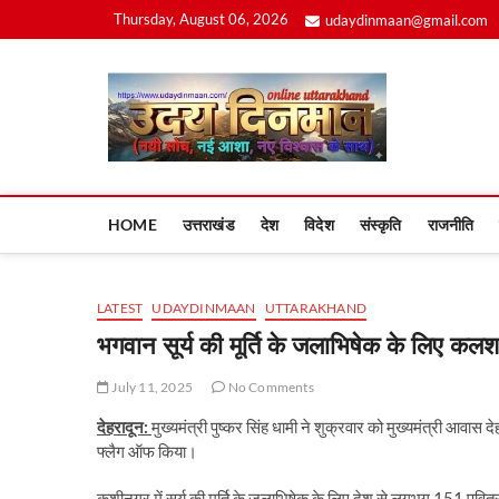
Skip
Thursday, August 06, 2026
udaydinmaan@gmail.com
to
content
Uday
HOME
उत्तराखंड
देश
विदेश
संस्कृति
राजनीति
LATEST
UDAYDINMAAN
UTTARAKHAND
भगवान सूर्य की मूर्ति के जलाभिषेक के लिए कल
July 11, 2025
No Comments
देहरादून:
मुख्यमंत्री पुष्कर सिंह धामी ने शुक्रवार को मुख्यमंत्री आवास
फ्लैग ऑफ किया।
कुशीनगर में सूर्य की मूर्ति के जलाभिषेक के लिए देश से लगभग 151 पवित्