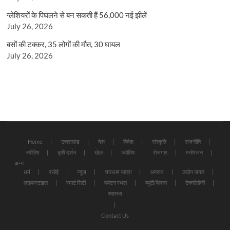
ग्लेशियरों के पिघलने से बन सकती हैं 56,000 नई झीलें
July 26, 2026
बसों की टक्कर, 35 लोगों की मौत, 30 घायल
July 26, 2026
Home
उत्तराखंड
देश
विदेश
संस्कृति
राजनीति
ज्योतिष
कृषि दर्शन
खेल
ज्योतिष
रोजगार
मनोरंजन
अन्य
धर्म
रसोई
न्यूज़
चारधाम यात्रा
अपराध
उद्योग जगत
लाइफस्टाइल
स्मार्ट सिटी
पर्यटन स्थल
ब्यूटी/फैशन
टेक्नॉलॉजी
स्वास्थ्य
Contact Us