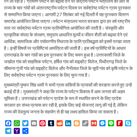
रंग ला रही है। ग्रामीण पर्यटन को बढ़ावा देने पर केंद्रीय पर्यटन मंत्रालय की ओर से
राज्य के चार गांवों को अंतरराष्ट्रीय पर्यटन दिवस पर सर्वश्रेष्ठ पर्यटन ग्राम पुरस्कार
से सम्मानित किया जाएगा। आगामी 27 सितंबर को नई दिल्ली में यह पुरस्कार वितरण
समारोह आयोजित किया जाएगा।पर्यटन मंत्रालय भारत सरकार द्वारा हर वर्ष राष्ट्रीय
स्तर पर सर्वश्रेष्ठ पर्यटन ग्राम प्रतियोगिता आयोजित की जाती है। संस्कृति और
प्राकृतिक संपदा के संरक्षण, समुदाय आधारित मूल्यों व जीवन शैली को बढ़ावा देने एवं
आर्थिक, सामाजिक और पर्यावरणीय स्थिरता के प्रति प्रतिबद्धता को इसमें परखा जाता
है। इन्हीं विषयों पर प्रविष्टियां आमंत्रित की जाती हैं। इस वर्ष प्रविष्टियों के आधार
उत्तराखंड के चार गांवों का इस पुरस्कार के लिए चयन हुआ है।उत्तरकाशी जिले के
जखोल गांव को साहसिक पर्यटन, हर्षिल गांव को वाइब्रेंट विलेज, पिथौरागढ़ जिले के
सीमान्त गुंजी गांव को वाइब्रेंट विलेज और नैनीताल जिले के सूपी गांव को कृषि पर्यटन के
लिए सर्वश्रेष्ठ पर्यटन ग्राम पुरस्कार के लिए चुना गया है।
मुख्यमंत्री पुष्कर सिंह धामी ने सभी ग्राम वासियों के प्रयासों की सराहना करते हुए उन्हें
बधाई दी है। मुख्यमंत्री ने कहा कि राज्य के पर्यटन विकास में आम जनता की अहम
भूमिका है। उत्तराखंड को पर्यटन प्रदेश के रूप में स्थापित करने के लिए प्रदेश
सरकार हर संभव प्रयास कर रही है, इसके लिए कई योजनाएं लागू की गई हैं, लेकिन
राज्य की देवतुल्य जनता के सहयोग से ही यह लक्ष्य हासिल किया जा सकता है।
F
W
T
E
P
T
R
L
B
C
G
M
L
R
S
a
h
w
m
i
u
e
i
l
o
m
e
i
e
k
T
Y
S
c
a
i
a
n
m
d
n
o
p
a
s
n
d
y
e
a
h