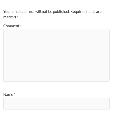
k
p
s
n
k
e
y
a
a
t
r
P
m
i
a
Your email address will not be published.
Required fields are
l
g
marked
*
e
Comment
*
Name
*