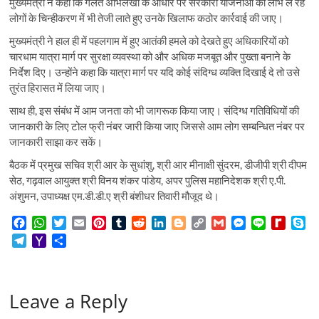
मुख्यमंत्री ने कहा कि गलत अभिलेखों के आधार पर सरकारी योजनाओं का लाभ ले रहे
लोगों के चिन्हीकरण में भी तेजी लाते हुए उनके खिलाफ कठोर कार्रवाई की जाए।
मुख्यमंत्री ने हाल ही में पहलगाम में हुए आतंकी हमले को देखते हुए अधिकारियों को
चारधाम यात्रा मार्ग पर सुरक्षा व्यवस्था को और अधिक मजबूत और पुख्ता बनाने के
निर्देश दिए। उन्होंने कहा कि यात्रा मार्ग पर यदि कोई संदिग्ध व्यक्ति दिखाई दे तो उसे
तुरंत हिरासत में लिया जाए।
साथ ही, इस संबंध में आम जनता को भी जागरूक किया जाए। संदिग्ध गतिविधियों की
जानकारी के लिए टोल फ्री नंबर जारी किया जाए जिससे आम लोग सम्बन्धित नंबर पर
जानकारी साझा कर सकें।
बैठक में प्रमुख सचिव श्री आर के सुधांशु, श्री आर मीनाक्षी सुंदरम, डीजीपी श्री दीपम
सेठ, गढ़वाल आयुक्त श्री विनय शंकर पांडेय, अपर पुलिस महानिदेशक श्री ए.पी.
अंशुमन, उपाध्यक्ष एम.डी.डी.ए श्री बंशीधर तिवारी मौजूद थे।
F
W
T
E
P
T
R
L
B
C
G
M
L
R
S
a
h
w
m
i
u
e
i
l
o
m
e
i
e
k
T
Y
S
c
a
i
a
n
m
d
n
o
p
a
s
n
d
y
e
a
h
e
t
t
i
t
b
d
k
g
y
i
s
e
i
p
l
h
a
b
s
t
l
e
l
i
e
g
L
l
e
f
e
e
o
r
o
A
e
r
r
t
d
e
i
n
f
Leave a Reply
g
o
e
o
p
r
e
I
r
n
g
M
r
M