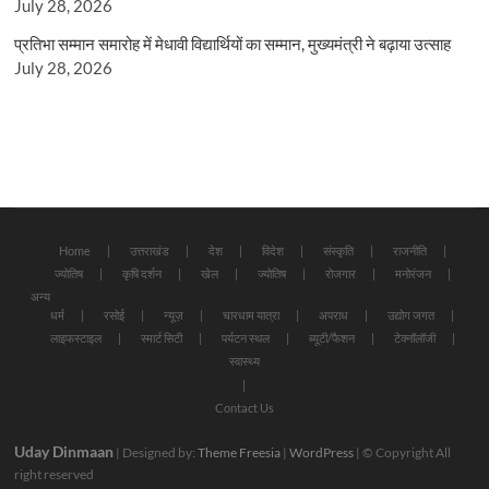
July 28, 2026
प्रतिभा सम्मान समारोह में मेधावी विद्यार्थियों का सम्मान, मुख्यमंत्री ने बढ़ाया उत्साह
July 28, 2026
Home
उत्तराखंड
देश
विदेश
संस्कृति
राजनीति
ज्योतिष
कृषि दर्शन
खेल
ज्योतिष
रोजगार
मनोरंजन
अन्य
धर्म
रसोई
न्यूज़
चारधाम यात्रा
अपराध
उद्योग जगत
लाइफस्टाइल
स्मार्ट सिटी
पर्यटन स्थल
ब्यूटी/फैशन
टेक्नॉलॉजी
स्वास्थ्य
Contact Us
Uday Dinmaan
| Designed by:
Theme Freesia
|
WordPress
| © Copyright All
right reserved