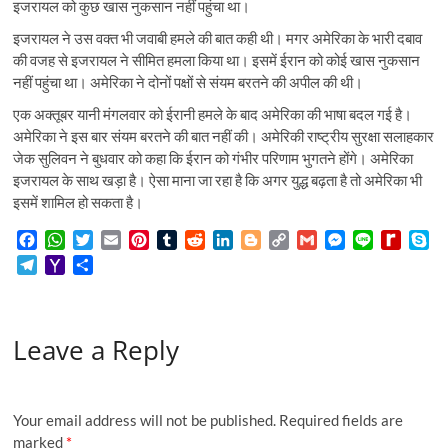
इजरायल को कुछ खास नुकसान नहीं पहुंचा था।
इजरायल ने उस वक्त भी जवाबी हमले की बात कही थी। मगर अमेरिका के भारी दबाव
की वजह से इजरायल ने सीमित हमला किया था। इसमें ईरान को कोई खास नुकसान
नहीं पहुंचा था। अमेरिका ने दोनों पक्षों से संयम बरतने की अपील की थी।
एक अक्तूबर यानी मंगलवार को ईरानी हमले के बाद अमेरिका की भाषा बदल गई है।
अमेरिका ने इस बार संयम बरतने की बात नहीं की। अमेरिकी राष्ट्रीय सुरक्षा सलाहकार
जेक सुलिवन ने बुधवार को कहा कि ईरान को गंभीर परिणाम भुगतने होंगे। अमेरिका
इजरायल के साथ खड़ा है। ऐसा माना जा रहा है कि अगर युद्ध बढ़ता है तो अमेरिका भी
इसमें शामिल हो सकता है।
F
W
T
E
P
T
R
L
B
C
G
M
L
R
S
a
h
w
m
i
u
e
i
l
o
m
e
i
e
k
T
Y
S
c
a
i
a
n
m
d
n
o
p
a
s
n
d
y
e
a
h
e
t
t
i
t
b
d
k
g
y
i
s
e
i
p
l
h
a
b
s
t
l
e
l
i
e
g
L
l
e
f
e
e
o
r
o
A
e
r
r
t
d
e
i
n
f
Leave a Reply
g
o
e
o
p
r
e
I
r
n
g
M
r
M
k
p
s
n
k
e
y
a
a
t
r
P
m
i
a
Your email address will not be published.
Required fields are
l
g
marked
*