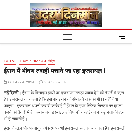
Skip
Uday
to
content
Dinm
M
e
n
u
LATEST
UDAYDINMAAN
विदेश
B
u
ईरान में भीषण तबाही मचाने जा रहा इजरायल !
t
t
October 4, 2024
No Comments
o
नई दिल्ली।
ईरान के मिसाइल हमले का इजरायल तगड़ा जवाब देने की तैयारी में जुटा
n
है। इजरायल का कहना है कि इस बार ईरान को संभालने तक का मौका नहीं दिया
जाएगा। इजरायल अपनी जवाबी कार्रवाई में ईरान के एयर डिफेंस सिस्टम पर हमला
करने की तैयारी में है। हमास नेता इस्माइल हानिया की तरह ईरान के बड़े नेता की हत्या
भी हो सकती है।
ईरान के तेल और परमाणु कार्यक्रम पर भी इजरायल हमला कर सकता है। इजरायली