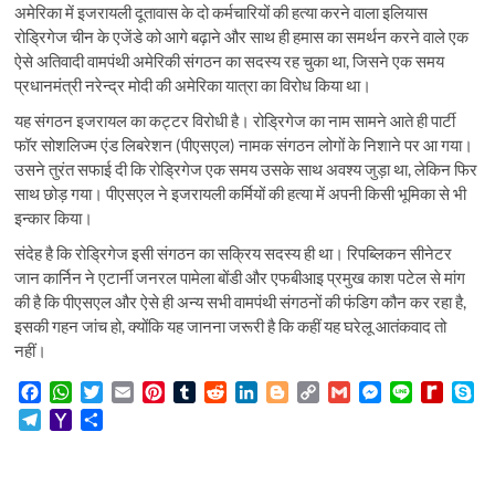
अमेरिका में इजरायली दूतावास के दो कर्मचारियों की हत्या करने वाला इलियास
रोड्रिगेज चीन के एजेंडे को आगे बढ़ाने और साथ ही हमास का समर्थन करने वाले एक
ऐसे अतिवादी वामपंथी अमेरिकी संगठन का सदस्य रह चुका था, जिसने एक समय
प्रधानमंत्री नरेन्द्र मोदी की अमेरिका यात्रा का विरोध किया था।
यह संगठन इजरायल का कट्टर विरोधी है। रोड्रिगेज का नाम सामने आते ही पार्टी
फॉर सोशलिज्म एंड लिबरेशन (पीएसएल) नामक संगठन लोगों के निशाने पर आ गया।
उसने तुरंत सफाई दी कि रोड्रिगेज एक समय उसके साथ अवश्य जुड़ा था, लेकिन फिर
साथ छोड़ गया। पीएसएल ने इजरायली कर्मियों की हत्या में अपनी किसी भूमिका से भी
इन्कार किया।
संदेह है कि रोड्रिगेज इसी संगठन का सक्रिय सदस्य ही था। रिपब्लिकन सीनेटर
जान कार्निन ने एटार्नी जनरल पामेला बोंडी और एफबीआइ प्रमुख काश पटेल से मांग
की है कि पीएसएल और ऐसे ही अन्य सभी वामपंथी संगठनों की फंडिग कौन कर रहा है,
इसकी गहन जांच हो, क्योंकि यह जानना जरूरी है कि कहीं यह घरेलू आतंकवाद तो
नहीं।
F
W
T
E
P
T
R
L
B
C
G
M
L
R
S
a
h
w
m
i
u
e
i
l
o
m
e
i
e
k
T
Y
S
c
a
i
a
n
m
d
n
o
p
a
s
n
d
y
e
a
h
e
t
t
i
t
b
d
k
g
y
i
s
e
i
p
l
h
a
b
s
t
l
e
l
i
e
g
L
l
e
f
e
e
o
r