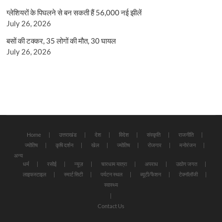
ग्लेशियरों के पिघलने से बन सकती हैं 56,000 नई झीलें
July 26, 2026
बसों की टक्कर, 35 लोगों की मौत, 30 घायल
July 26, 2026
Home
उत्तराखंड
देश
विदेश
संस्कृति
राजनीति
ज्योतिष
कृषि दर्शन
खेल
ज्योतिष
रोजगार
मनोरंजन
अन्य
धर्म
रसोई
न्यूज़
चारधाम यात्रा
अपराध
उद्योग जगत
लाइफस्टाइल
स्मार्ट सिटी
पर्यटन स्थल
ब्यूटी/फैशन
टेक्नॉलॉजी
स्वास्थ्य
Contact Us