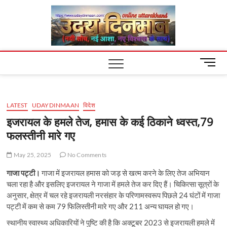
Skip
Uday
to
content
Dinm
M
e
n
u
LATEST
UDAYDINMAAN
विदेश
B
u
इजरायल के हमले तेज, हमास के कई ठिकाने ध्वस्त,79
t
फलस्तीनी मारे गए
t
o
May 25, 2025
No Comments
n
गाजा पट्टी।
गाजा में इजरायल हमास को जड़ से खत्म करने के लिए तेज अभियान
चला रहा है और इसलिए इजरायल ने गाजा में हमले तेज कर दिए हैं। चिकित्सा सूत्रों के
अनुसार, क्षेत्र में चल रहे इजरायली नरसंहार के परिणामस्वरूप पिछले 24 घंटों में गाजा
पट्टी में कम से कम 79 फिलिस्तीनी मारे गए और 211 अन्य घायल हो गए।
स्थानीय स्वास्थ्य अधिकारियों ने पुष्टि की है कि अक्टूबर 2023 से इजरायली हमले में