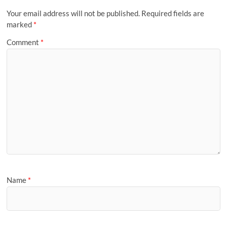
t
r
P
m
i
a
Your email address will not be published.
Required fields are
l
g
marked
*
e
Comment
*
Name
*