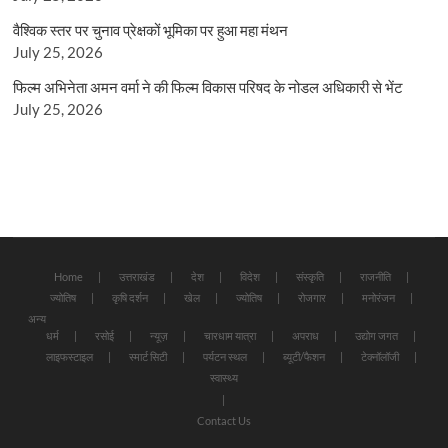
वैश्विक स्तर पर चुनाव प्रेक्षकों भूमिका पर हुआ महा मंथन
July 25, 2026
फिल्म अभिनेता अमन वर्मा ने की फिल्म विकास परिषद के नोडल अधिकारी से भेंट
July 25, 2026
Home
उत्तराखंड
देश
विदेश
संस्कृति
राजनीति
ज्योतिष
कृषि दर्शन
खेल
ज्योतिष
रोजगार
मनोरंजन
अन्य
धर्म
रसोई
न्यूज़
चारधाम यात्रा
अपराध
उद्योग जगत
लाइफस्टाइल
स्मार्ट सिटी
पर्यटन स्थल
ब्यूटी/फैशन
टेक्नॉलॉजी
स्वास्थ्य
Contact Us