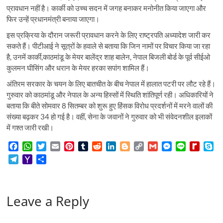
प्रावधान नहीं है। कार्की को उच्च सदन में जगह बनाकर मनोनीत किया जाएगा और
फिर उन्हें प्रधानमंत्री बनाया जाएगा।
इस प्रक्रिया के दौरान जरूरी प्रावधान करने के लिए राष्ट्रपति अध्यादेश जारी कर
सकते हैं। पीटीआई ने सूत्रों के हवाले से बताया कि जिन नामों पर विचार किया जा रहा
है, उनमें कार्की,काठमांडू के मेयर बालेंद्र शाह बालेन, नेपाल बिजली बोर्ड के पूर्व सीईओ
कुलमन घीसिंग और धरान के मेयर हरका सपांग शामिल हैं।
अंतिरम सरकार के चयन के लिए बातचीत के बीच नेपाल में हालात पटरी पर लौट रहे हैं।
गुरुवार को काठमांडू और नेपाल के अन्य हिस्सों में स्थिति शांतिपूर्ण रही। अधिकारियों ने
बताया कि बीते सोमवार 8 सितम्बर को शुरू हुए हिंसक विरोध प्रदर्शनों में मरने वालों की
संख्या बढ़कर 34 हो गई है। वहीं, सेना के जवानों ने गुरुवार को भी संवेदनशील इलाकों
में गश्त जारी रखी।
F
W
T
E
P
T
R
L
B
C
G
M
L
R
S
a
h
w
m
i
u
e
i
l
o
m
e
i
e
k
T
Y
S
c
a
i
a
n
m
d
n
o
p
a
s
n
d
y
e
a
h
e
t
t
i
t
b
d
k
g
y
i
s
e
i
p
l
h
a
b
s
t
l
e
l
i
e
g
L
l
e
f
e
e
o
r
o
A
e
r
r
t
d
e
i
n
f
Leave a Reply
g
o
e
o
p
r
e
I
r
n
g
M
r
M
k
p
s
n
k
e
y
a
a