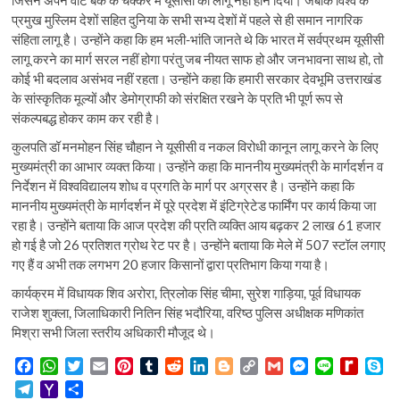
जिसने अपने वोट बैंक के चक्कर में यूसीसी को लागू नहीं होने दिया। जबकि विश्व के
प्रमुख मुस्लिम देशों सहित दुनिया के सभी सभ्य देशों में पहले से ही समान नागरिक
संहिता लागू है। उन्होंने कहा कि हम भली-भांति जानते थे कि भारत में सर्वप्रथम यूसीसी
लागू करने का मार्ग सरल नहीं होगा परंतु जब नीयत साफ हो और जनभावना साथ हो, तो
कोई भी बदलाव असंभव नहीं रहता। उन्होंने कहा कि हमारी सरकार देवभूमि उत्तराखंड
के सांस्कृतिक मूल्यों और डेमोग्राफी को संरक्षित रखने के प्रति भी पूर्ण रूप से
संकल्पबद्ध होकर काम कर रही है।
कुलपति डॉ मनमोहन सिंह चौहान ने यूसीसी व नकल विरोधी कानून लागू करने के लिए
मुख्यमंत्री का आभार व्यक्त किया। उन्होंने कहा कि माननीय मुख्यमंत्री के मार्गदर्शन व
निर्देशन में विश्वविद्यालय शोध व प्रगति के मार्ग पर अग्रसर है। उन्होंने कहा कि
माननीय मुख्यमंत्री के मार्गदर्शन में पूरे प्रदेश में इंटिग्रेटेड फार्मिंग पर कार्य किया जा
रहा है। उन्होंने बताया कि आज प्रदेश की प्रति व्यक्ति आय बढ़कर 2 लाख 61 हजार
हो गई है जो 26 प्रतिशत ग्रोथ रेट पर है। उन्होंने बताया कि मेले में 507 स्टॉल लगाए
गए हैं व अभी तक लगभग 20 हजार किसानों द्वारा प्रतिभाग किया गया है।
कार्यक्रम में विधायक शिव अरोरा, त्रिलोक सिंह चीमा, सुरेश गाड़िया, पूर्व विधायक
राजेश शुक्ला, जिलाधिकारी नितिन सिंह भदौरिया, वरिष्ठ पुलिस अधीक्षक मणिकांत
मिश्रा सभी जिला स्तरीय अधिकारी मौजूद थे।
F
W
T
E
P
T
R
L
B
C
G
M
L
R
S
a
h
w
m
i
u
e
i
l
o
m
e
i
e
k
T
Y
S