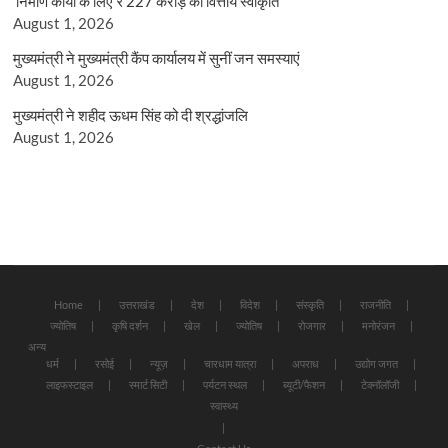
निर्माण कार्यों के लिए ₹ 227 करोड़ की वित्तीय स्वीकृति
August 1, 2026
मुख्यमंत्री ने मुख्यमंत्री कैंप कार्यालय में सुनीं जन समस्याएं
August 1, 2026
मुख्यमंत्री ने शहीद ऊधम सिंह को दी श्रद्धांजलि
August 1, 2026
Home
उत्तराखंड
देश
विदेश
संस्कृति
राजनीति
ज्योतिष
कृषि दर्शन
खेल
ज्योतिष
रोजगार
मनोरंजन
अन्य
धर्म
रसोई
न्यूज़
चारधाम यात्रा
अपराध
उद्योग जगत
लाइफस्टाइल
स्मार्ट सिटी
पर्यटन स्थल
ब्यूटी/फैशन
टेक्नॉलॉजी
स्वास्थ्य