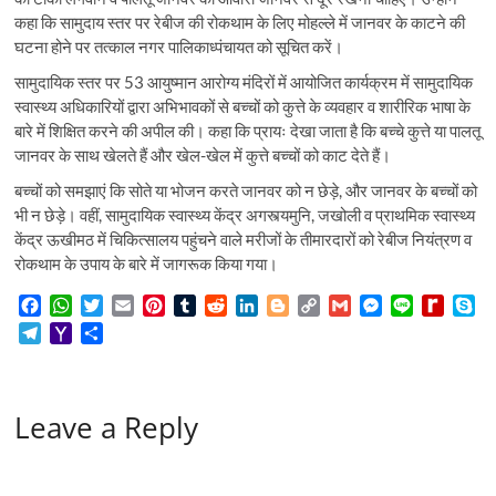
कहा कि सामुदाय स्तर पर रेबीज की रोकथाम के लिए मोहल्ले में जानवर के काटने की
घटना होने पर तत्काल नगर पालिकाध्पंचायत को सूचित करें।
सामुदायिक स्तर पर 53 आयुष्मान आरोग्य मंदिरों में आयोजित कार्यक्रम में सामुदायिक
स्वास्थ्य अधिकारियों द्वारा अभिभावकों से बच्चों को कुत्ते के व्यवहार व शारीरिक भाषा के
बारे में शिक्षित करने की अपील की। कहा कि प्रायः देखा जाता है कि बच्चे कुत्ते या पालतू
जानवर के साथ खेलते हैं और खेल-खेल में कुत्ते बच्चों को काट देते हैं।
बच्चों को समझाएं कि सोते या भोजन करते जानवर को न छेड़े, और जानवर के बच्चों को
भी न छेड़े। वहीं, सामुदायिक स्वास्थ्य केंद्र अगस्त्यमुनि, जखोली व प्राथमिक स्वास्थ्य
केंद्र ऊखीमठ में चिकित्सालय पहुंचने वाले मरीजों के तीमारदारों को रेबीज नियंत्रण व
रोकथाम के उपाय के बारे में जागरूक किया गया।
F
W
T
E
P
T
R
L
B
C
G
M
L
R
S
a
h
w
m
i
u
e
i
l
o
m
e
i
e
k
T
Y
S
c
a
i
a
n
m
d
n
o
p
a
s
n
d
y
e
a
h
e
t
t
i
t
b
d
k
g
y
i
s
e
i
p
l
h
a
b
s
t
l
e
l
i
e
g
L
l
e
f
e
e
o
r
o
A
e
r
r
t
d
e
i
n
f
Leave a Reply
g
o
e
o
p
r
e
I
r
n
g
M
r
M
k
p
s
n
k
e
y
a
a
t
r
P
m
i