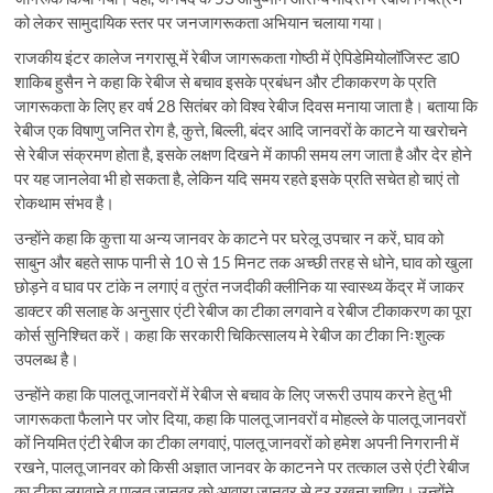
को लेकर सामुदायिक स्तर पर जनजागरूकता अभियान चलाया गया।
राजकीय इंटर कालेज नगरासू में रेबीज जागरूकता गोष्ठी में ऐपिडेमियोलॉजिस्ट डा0
शाकिब हुसैन ने कहा कि रेबीज से बचाव इसके प्रबंधन और टीकाकरण के प्रति
जागरूकता के लिए हर वर्ष 28 सितंबर को विश्व रेबीज दिवस मनाया जाता है। बताया कि
रेबीज एक विषाणु जनित रोग है, कुत्ते, बिल्ली, बंदर आदि जानवरों के काटने या खरोचने
से रेबीज संक्रमण होता है, इसके लक्षण दिखने में काफी समय लग जाता है और देर होने
पर यह जानलेवा भी हो सकता है, लेकिन यदि समय रहते इसके प्रति सचेत हो चाएं तो
रोकथाम संभव है।
उन्होंने कहा कि कुत्ता या अन्य जानवर के काटने पर घरेलू उपचार न करें, घाव को
साबुन और बहते साफ पानी से 10 से 15 मिनट तक अच्छी तरह से धोने, घाव को खुला
छोड़ने व घाव पर टांके न लगाएं व तुरंत नजदीकी क्लीनिक या स्वास्थ्य केंद्र में जाकर
डाक्टर की सलाह के अनुसार एंटी रेबीज का टीका लगवाने व रेबीज टीकाकरण का पूरा
कोर्स सुनिश्चित करें। कहा कि सरकारी चिकित्सालय मे रेबीज का टीका निःशुल्क
उपलब्ध है।
उन्होंने कहा कि पालतू जानवरों में रेबीज से बचाव के लिए जरूरी उपाय करने हेतु भी
जागरूकता फैलाने पर जोर दिया, कहा कि पालतू जानवरों व मोहल्ले के पालतू जानवरों
कों नियमित एंटी रेबीज का टीका लगवाएं, पालतू जानवरों को हमेश अपनी निगरानी में
रखने, पालतू जानवर को किसी अज्ञात जानवर के काटनने पर तत्काल उसे एंटी रेबीज
का टीका लगवाने व पालतू जानवर को आवारा जानवर से दूर रखना चाहिए। उन्होंने