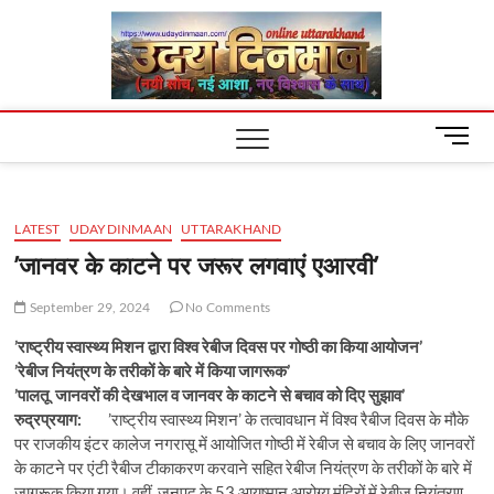
Skip
Uday
to
content
Dinm
M
e
n
u
LATEST
UDAYDINMAAN
UTTARAKHAND
B
u
’जानवर के काटने पर जरूर लगवाएं एआरवी’
t
t
September 29, 2024
No Comments
o
’राष्ट्रीय स्वास्थ्य मिशन द्वारा विश्व रेबीज दिवस पर गोष्ठी का किया आयोजन’
n
’रेबीज नियंत्रण के तरीकों के बारे में किया जागरूक’
’पालतू जानवरों की देखभाल व जानवर के काटने से बचाव को दिए सुझाव’
रुद्रप्रयाग:
’राष्ट्रीय स्वास्थ्य मिशन’ के तत्वावधान में विश्व रैबीज दिवस के मौके
पर राजकीय इंटर कालेज नगरासू में आयोजित गोष्ठी में रेबीज से बचाव के लिए जानवरों
के काटने पर एंटी रैबीज टीकाकरण करवाने सहित रेबीज नियंत्रण के तरीकों के बारे में
जागरूक किया गया। वहीं, जनपद के 53 आयुष्मान आरोग्य मंदिरों में रेबीज नियंत्रण