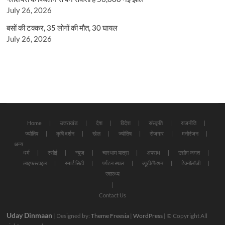
July 26, 2026
बसों की टक्कर, 35 लोगों की मौत, 30 घायल
July 26, 2026
Home
उत्तराखंड
देश
विदेश
संस्कृति
राजनीति
ज्योतिष
कृषि दर्शन
खेल
ज्योतिष
रोजगार
मनोरंजन
अन्य
धर्म
रसोई
न्यूज़
चारधाम यात्रा
अपराध
उद्योग जगत
लाइफस्टाइल
स्मार्ट सिटी
पर्यटन स्थल
ब्यूटी/फैशन
टेक्नॉलॉजी
स्वास्थ्य
Contact Us
Uday Dinmaan
| Designed by:
Theme Freesia
|
WordPress
| © Copyright All