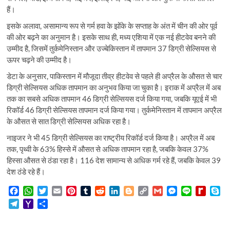
हैं।
इसके अलावा, असामान्य रूप से गर्म हवा के झोंके के सप्ताह के अंत में चीन की ओर पूर्व
की ओर बढ़ने का अनुमान है। इसके साथ ही, मध्य एशिया में एक नई हीटवेव बनने की
उम्मीद है, जिसमें तुर्कमेनिस्तान और उज्बेकिस्तान में तापमान 37 डिग्री सेल्सियस से
ऊपर चढ़ने की उम्मीद है।
डेटा के अनुसार, पाकिस्तान में मौजूदा तीव्र हीटवेव से पहले ही अप्रैल के औसत से चार
डिग्री सेल्सियस अधिक तापमान का अनुभव किया जा चुका है। इराक में अप्रैल में अब
तक का सबसे अधिक तापमान 46 डिग्री सेल्सियस दर्ज किया गया, जबकि यूएई में भी
रिकॉर्ड 46 डिग्री सेल्सियस तापमान दर्ज किया गया। तुर्कमेनिस्तान में तापमान अप्रैल
के औसत से सात डिग्री सेल्सियस अधिक रहा है।
नाइजर ने भी 45 डिग्री सेल्सियस का राष्ट्रीय रिकॉर्ड दर्ज किया है। अप्रैल में अब
तक, पृथ्वी के 63% हिस्से में औसत से अधिक तापमान रहा है, जबकि केवल 37%
हिस्सा औसत से ठंडा रहा है। 116 देश सामान्य से अधिक गर्म रहे हैं, जबकि केवल 39
देश ठंडे रहे हैं।
F
W
T
E
P
T
R
L
B
C
G
M
L
R
S
a
h
w
m
i
u
e
i
l
o
m
e
i
e
k
T
Y
S
c
a
i
a
n
m
d
n
o
p
a
s
n
d
y
e
a
h
e
t
t
i
t
b
d
k
g
y
i
s
e
i
p
l
h
a