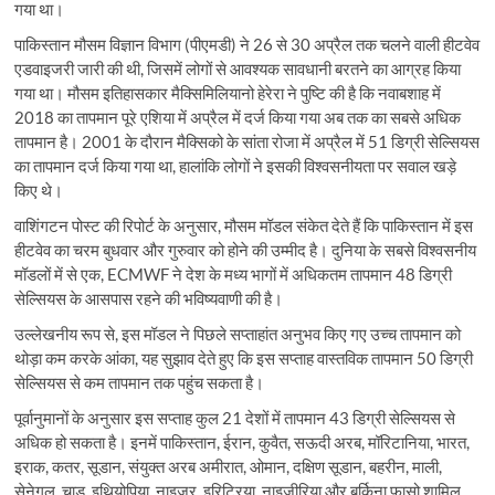
गया था।
पाकिस्तान मौसम विज्ञान विभाग (पीएमडी) ने 26 से 30 अप्रैल तक चलने वाली हीटवेव
एडवाइजरी जारी की थी, जिसमें लोगों से आवश्यक सावधानी बरतने का आग्रह किया
गया था। मौसम इतिहासकार मैक्सिमिलियानो हेरेरा ने पुष्टि की है कि नवाबशाह में
2018 का तापमान पूरे एशिया में अप्रैल में दर्ज किया गया अब तक का सबसे अधिक
तापमान है। 2001 के दौरान मैक्सिको के सांता रोजा में अप्रैल में 51 डिग्री सेल्सियस
का तापमान दर्ज किया गया था, हालांकि लोगों ने इसकी विश्वसनीयता पर सवाल खड़े
किए थे।
वाशिंगटन पोस्ट की रिपोर्ट के अनुसार, मौसम मॉडल संकेत देते हैं कि पाकिस्तान में इस
हीटवेव का चरम बुधवार और गुरुवार को होने की उम्मीद है। दुनिया के सबसे विश्वसनीय
मॉडलों में से एक, ECMWF ने देश के मध्य भागों में अधिकतम तापमान 48 डिग्री
सेल्सियस के आसपास रहने की भविष्यवाणी की है।
उल्लेखनीय रूप से, इस मॉडल ने पिछले सप्ताहांत अनुभव किए गए उच्च तापमान को
थोड़ा कम करके आंका, यह सुझाव देते हुए कि इस सप्ताह वास्तविक तापमान 50 डिग्री
सेल्सियस से कम तापमान तक पहुंच सकता है।
पूर्वानुमानों के अनुसार इस सप्ताह कुल 21 देशों में तापमान 43 डिग्री सेल्सियस से
अधिक हो सकता है। इनमें पाकिस्तान, ईरान, कुवैत, सऊदी अरब, मॉरिटानिया, भारत,
इराक, कतर, सूडान, संयुक्त अरब अमीरात, ओमान, दक्षिण सूडान, बहरीन, माली,
सेनेगल, चाड, इथियोपिया, नाइजर, इरिट्रिया, नाइजीरिया और बुर्किना फासो शामिल