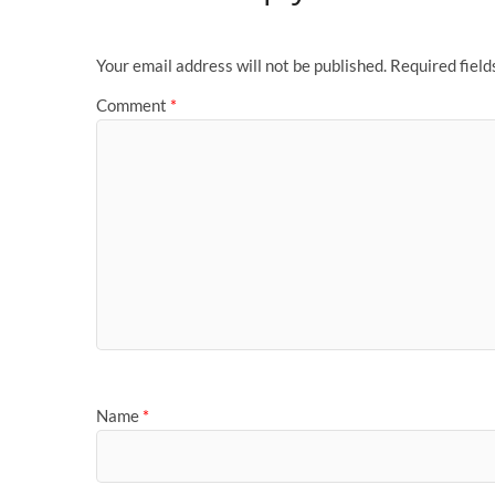
o
p
r
e
I
r
n
g
k
p
s
n
k
e
t
r
Your email address will not be published.
Required fiel
Comment
*
Name
*