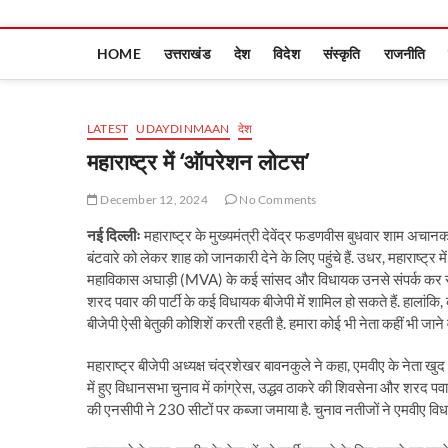
HOME
उत्तराखंड
देश
विदेश
संस्कृति
राजनीति
LATEST
UDAYDINMAAN
देश
महाराष्‍ट्र में ‘ऑपरेशन लोटस’
December 12, 2024
No Comments
नई दिल्लीः
महाराष्‍ट्र के मुख्‍यमंत्री देवेंद्र फडणवीस बुधवार शाम अचानक 
बंटवारे को लेकर शाह को जानकारी देने के ल‍िए पहुंचे हैं. उधर, महाराष्‍ट्र 
महाव‍िकास अघाड़ी (MVA) के कई सांसद और व‍िधायक उनसे संपर्क कर रहे हैं 
शरद पवार की पार्टी के कई विधायक बीजेपी में शामिल हो सकते हैं. हालांक‍ि, क
बीजेपी ऐसी बेतुकी कोश‍िशें करती रहती है. हमारा कोई भी नेता कहीं भी जाने व
महाराष्ट्र बीजेपी अध्यक्ष चंद्रशेखर बावनकुले ने कहा, एमवीए के नेता खुद
में हुए विधानसभा चुनाव में कांग्रेस, उद्धव ठाकरे की शिवसेना और शरद पवा
की एनसीपी ने 230 सीटों पर कब्‍जा जमाया है. चुनाव नतीजों ने एमवीए विधाय