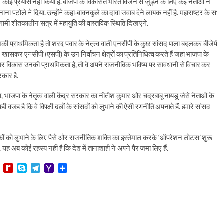
 कोई प्रयास नहीं किया है. बीजेपी के विकस‍ित भारत विजन से जुड़ने के ल‍िए कई नेताओं ने
नाना पटोले ने द‍िया. उन्‍होंने कहा-बावनकुले का दावा जवाब देने लायक नहीं है. महाराष्ट्र के 
 आगामी शीतकालीन सत्र में महायुति की वास्तविक स्थिति दिखाएंगे.
की प्राथमिकता है तो शरद पवार के नेतृत्व वाली एनसीपी के कुछ सांसद पाला बदलकर बीजेप
खासकर एनसीपी (एसपी) के उन निर्वाचन क्षेत्रों का प्रतिनिधित्व करते हैं जहां भाजपा के
ं. अगर विकास उनकी प्राथमिकता है, तो वे अपने राजनीतिक भविष्य पर सावधानी से विचार कर
रकार है.
कहा, भाजपा के नेतृत्व वाली केंद्र सरकार का नीतीश कुमार और चंद्रबाबू नायडू जैसे नेताओं के
 है कि वे विपक्षी दलों के सांसदों को लुभाने की ऐसी रणनीति अपनाते हैं. हमारे सांसद
ायकों को लुभाने के लिए पैसे और राजनीतिक शक्ति का इस्तेमाल करके ‘ऑपरेशन लोटस’ शुरू
यह अब कोई रहस्य नहीं है कि देश में तानाशाही ने अपने पैर जमा लिए हैं.
L
R
S
T
Y
S
i
e
k
e
a
h
n
d
y
l
h
a
e
i
p
e
o
r
f
e
g
o
e
f
r
M