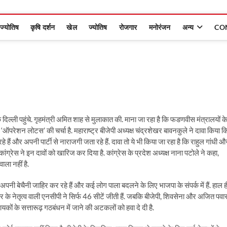
ज्योतिष
कृषि दर्शन
खेल
ज्योतिष
रोजगार
मनोरंजन
अन्य
CO
द‍िल्‍ली पहुंचे. गृहमंत्री अमित शाह से मुलाकात की. माना जा रहा है क‍ि फडणवीस मंत्रालयों क
में ‘ऑपरेशन लोटस’ की चर्चा है. महाराष्ट्र बीजेपी अध्यक्ष चंद्रशेखर बावनकुले ने दावा क‍िया क‍
और अपनी पार्टी से नाराजगी जता रहे हैं. दावा तो ये भी क‍िया जा रहा है क‍ि राहुल गांधी औ
ांग्रेस ने इन दावों को खार‍िज कर द‍िया है. कांग्रेस के प्रदेश अध्‍यक्ष नाना पटोले ने कहा,
ाला नहीं है.
 अपनी बेचैनी जाहिर कर रहे हैं और कई लोग पाला बदलने के लिए भाजपा के संपर्क में हैं. हाल ह
र के नेतृत्‍व वाली एनसीपी ने सिर्फ 46 सीटें जीती हैं. जबकि बीजेपी, श‍िवसेना और अज‍ित पवा
कों के सत्तारूढ़ गठबंधन में जाने की अटकलों को हवा दे दी है.