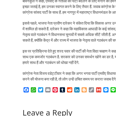
बावनकुले ने कहा, एमवीए के नेताओं को पार्टी बदलने के लिए मनाने का हमने
इच्‍छा जताई है, हम उनका स्‍वागत करने के ल‍िए तैयार हैं. जवाब कांग्रेस के 
कांग्रेस सांसद पार्टी के साथ हैं. हम नागपुर में महाराष्ट्र विधानमंडल के
इससे पहले, भाजपा नेता प्रवीण दारेकर ने संकेत दिया कि विकास अगर उन
में शामिल हो सकते हैं. दारेकर ने कहा कि महाविकास आघाडी के कई सांसद, 
नेतृत्व वाले गठबंधन ने विधानसभा चुनावों में सबसे अधिक सीटें जीती है
सकते हैं, क्योंकि केंद्र में और राज्य में भाजपा के नेतृत्व वाले गठबंधन की स
इस पर प्रतिक्रिया देते हुए शरद पवार की पार्टी की नेता विद्या चव्हाण ने 
साथ एक कमजोर गठबंधन है. सरकार को उनका समर्थन खोने का डर है, यही वजह
हमारे साथ हैं और गठबंधन को धोखा नहीं देंगे.
कांग्रेस नेता विजय वडेट्टीवार ने कहा कि अगर भगवा पार्टी एमवीए विध
करने की योजना बना रही है, तो लोग उन्हें उचित समय पर करारा जवाब देंगे. 
F
W
T
E
P
T
R
L
B
C
G
M
a
h
w
m
i
u
e
i
l
o
m
e
c
a
i
a
n
m
d
n
o
p
a
s
e
t
t
i
t
b
d
k
g
y
i
s
Leave a Reply
b
s
t
l
e
l
i
e
g
L
l
e
o
A
e
r
r
t
d
e
i
n