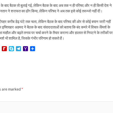
ने के बाद बैठक तो बुलाई गई, लेकिन बैठक के बाद अब तक न ही परिषद और न ही किसी देश ने
्तान ने शराफत का ढोंग किया, लेकिन परिषद ने अब तक इसे कोई तवज्जो नहीं दी।
दोपहर करीब डेढ़ घंटे तक चला, लेकिन बैठक के बाद परिषद की ओर से कोई बयान जारी नहीं
ीम इफ्तिखार अहमद ने बैठक के बाद संवाददाताओं को बताया कि बंद कमरे में विचार-विमर्श के
क्षा माहौल और बढ़ते तनाव पर चर्चा करने के तैयार कराना और हालात से निपटने के तरीकों पर
र्श भी शामिल है, जिसके गंभीर परिणाम हो सकते हैं।
L
R
S
T
Y
S
i
e
k
e
a
h
n
d
y
l
h
a
e
i
p
e
o
r
f
e
g
o
e
f
r
M
M
a
a
y
m
i
P
l
ds are marked
*
a
g
e