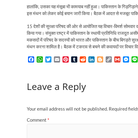
हालांकि, उसका यह मंसूबा भी कामयाब नहीं हुआ। पाकिस्तान के गिड़गिड़ा
इस मंथन को लेकर कोई बयान जारी किया। बैठक में आदत से मजबूर पाकिस
15 देशों की सुरक्षा परिषद की ओर से आयोजित यह विचार-विमर्श सोमवार 
किया गया। संयुक्त राष्ट्र में पाकिस्तान के स्थायी प्रतिनिधि राजदूत अस
मकसदों में परिषद के सदस्यों को भारत और पाकिस्तान के बीच बिगड़ते सुर
मंथन करना शामिल है। बैठक में टकराव से बचने की कवायदों पर विचार विम
F
W
T
E
P
T
R
L
B
C
G
M
a
h
w
m
i
u
e
i
l
o
m
e
c
a
i
a
n
m
d
n
o
p
a
s
e
t
t
i
t
b
d
k
g
y
i
s
Leave a Reply
b
s
t
l
e
l
i
e
g
L
l
e
o
A
e
r
r
t
d
e
i
n
o
p
r
e
I
r
n
g
k
p
s
n
k
e
t
r
Your email address will not be published.
Required fiel
Comment
*