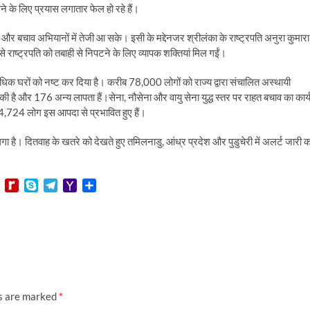
िकालने के लिए प्रयास लगातार फेल हो रहे हैं।
 बचाव अभियानों में तेजी आ सके। इसी के मद्देनजर श्रीलंका के राष्ट्रपति अनुरा कुमारा
ाष्ट्रपति को तबाही से निपटने के लिए व्यापक शक्तियां मिल गईं।
िक घरों को नष्ट कर दिया है। करीब 78,000 लोगों को राज्य द्वारा संचालित अस्थायी
की है और 176 अन्य लापता हैं।सेना, नौसेना और वायु सेना युद्ध स्तर पर राहत बचाव का कार्
74,724 लोग इस आपदा से प्रभावित हुए हैं।
गा है। दितवाह के खतरे को देखते हुए तमिलनाडु, आंध्र प्रदेश और पुडुचेरी में अलर्ट जारी 
L
R
S
T
Y
S
i
e
k
e
a
h
n
d
y
l
h
a
e
i
p
e
o
r
f
e
g
o
e
f
r
M
M
a
a
y
m
i
P
l
ds are marked
*
a