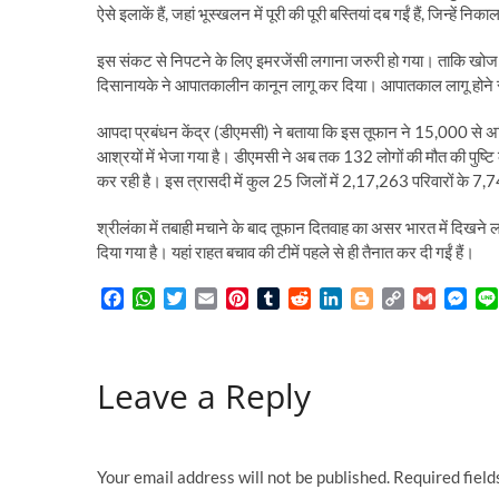
ऐसे इलाकें हैं, जहां भूस्खलन में पूरी की पूरी बस्तियां दब गईं हैं, जिन्हें न
इस संकट से निपटने के लिए इमरजेंसी लगाना जरुरी हो गया। ताकि खोज और
दिसानायके ने आपातकालीन कानून लागू कर दिया। आपातकाल लागू होने से र
आपदा प्रबंधन केंद्र (डीएमसी) ने बताया कि इस तूफान ने 15,000 से अध
आश्रयों में भेजा गया है। डीएमसी ने अब तक 132 लोगों की मौत की पुष्टि 
कर रही है। इस त्रासदी में कुल 25 जिलों में 2,17,263 परिवारों के 7,
श्रीलंका में तबाही मचाने के बाद तूफान दितवाह का असर भारत में दिखने ल
दिया गया है। यहां राहत बचाव की टीमें पहले से ही तैनात कर दी गईं हैं।
F
W
T
E
P
T
R
L
B
C
G
M
a
h
w
m
i
u
e
i
l
o
m
e
c
a
i
a
n
m
d
n
o
p
a
s
e
t
t
i
t
b
d
k
g
y
i
s
Leave a Reply
b
s
t
l
e
l
i
e
g
L
l
e
o
A
e
r
r
t
d
e
i
n
o
p
r
e
I
r
n
g
k
p
s
n
k
e
t
r
Your email address will not be published.
Required fiel