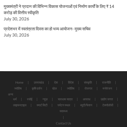
मुख्यमंत्री ने प्रदान की विभिन्न विकास योजनाओं एवं निर्माण कार्यों के लिए ₹ 14
करोड़ की वित्तीय स्वीकृति
July 30, 2026
प्रदेशभर में स्वतंत्रता दिवस का हो भव्य आयोजनः मुख्य सचिव
July 30, 2026
Home
उत्तराखंड
देश
विदेश
संस्कृति
राजनीति
ज्योतिष
कृषि दर्शन
खेल
ज्योतिष
रोजगार
मनोरंजन
अन्य
धर्म
रसोई
न्यूज़
चारधाम यात्रा
अपराध
उद्योग जगत
लाइफस्टाइल
स्मार्ट सिटी
पर्यटन स्थल
ब्यूटी/फैशन
टेक्नॉलॉजी
स्वास्थ्य
Contact Us