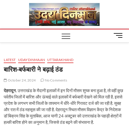
Skip
Uday
to
content
Dinm
M
e
n
u
LATEST
UDAYDINMAAN
UTTARAKHAND
B
u
बारिश-बर्फबारी ने बढ़ाई ठंड
t
t
October 24, 2024
No Comments
o
देहरादून.
उत्तराखंड के मैदानी इलाकों में इन दिनों मौसम शुष्क बना हुआ है, तो वहीं कुछ
n
पर्वतीय जिलों में बारिश और ऊंचाई वाले इलाकों में बर्फबारी देखने को मिल रही है. इससे
प्रदेश के लगभग सभी जिलों के तापमान में धीरे-धीरे गिरावट दर्ज की जा रही है. सुबह
और रात में ठंड महसूस की जा रही है. देहरादून स्थित मौसम विज्ञान केंद्र के निदेशक
डॉ बिक्रम सिंह के मुताबिक, आज यानी 24 अक्टूबर को उत्तराखंड के पहाड़ी क्षेत्रों में
हल्की बारिश होने का अनुमान है, जिससे ठंड बढ़ने की संभावना है.