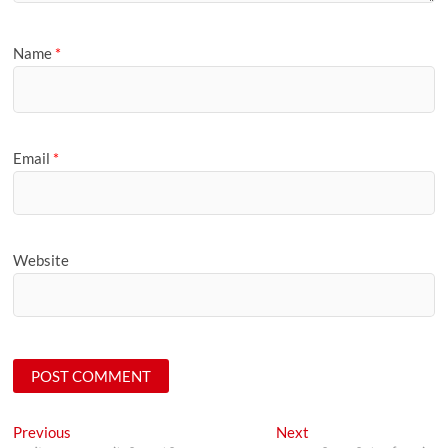
Name
*
Email
*
Website
Post
Previous
Next
Previous
Next