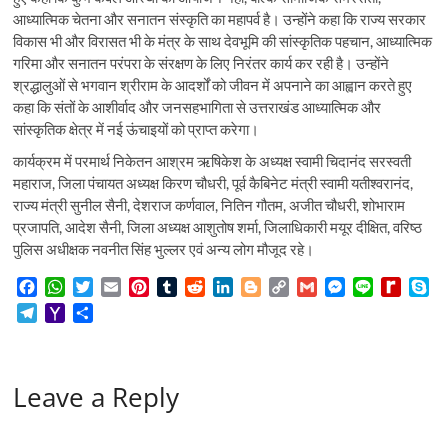
आध्यात्मिक चेतना और सनातन संस्कृति का महापर्व है। उन्होंने कहा कि राज्य सरकार
विकास भी और विरासत भी के मंत्र के साथ देवभूमि की सांस्कृतिक पहचान, आध्यात्मिक
गरिमा और सनातन परंपरा के संरक्षण के लिए निरंतर कार्य कर रही है। उन्होंने
श्रद्धालुओं से भगवान श्रीराम के आदर्शों को जीवन में अपनाने का आह्वान करते हुए
कहा कि संतों के आशीर्वाद और जनसहभागिता से उत्तराखंड आध्यात्मिक और
सांस्कृतिक क्षेत्र में नई ऊंचाइयों को प्राप्त करेगा।
कार्यक्रम में परमार्थ निकेतन आश्रम ऋषिकेश के अध्यक्ष स्वामी चिदानंद सरस्वती
महाराज, जिला पंचायत अध्यक्ष किरण चौधरी, पूर्व कैबिनेट मंत्री स्वामी यतीश्वरानंद,
राज्य मंत्री सुनील सैनी, देशराज कर्णवाल, नितिन गौतम, अजीत चौधरी, शोभाराम
प्रजापति, आदेश सैनी, जिला अध्यक्ष आशुतोष शर्मा, जिलाधिकारी मयूर दीक्षित, वरिष्ठ
पुलिस अधीक्षक नवनीत सिंह भुल्लर एवं अन्य लोग मौजूद रहे।
F
W
T
E
P
T
R
L
B
C
G
M
L
R
S
a
h
w
m
i
u
e
i
l
o
m
e
i
e
k
T
Y
S
c
a
i
a
n
m
d
n
o
p
a
s
n
d
y
e
a
h
e
t
t
i
t
b
d
k
g
y
i
s
e
i
p
l
h
a
b
s
t
l
e
l
i
e
g
L
l
e
f
e
e
o
r
o
A
e
r
r
t
d
e
i
n
f
Leave a Reply
g
o
e
o
p
r
e
I
r
n
g
M
r
M
k
p
s
n
k
e
y
a
a
t
r
P