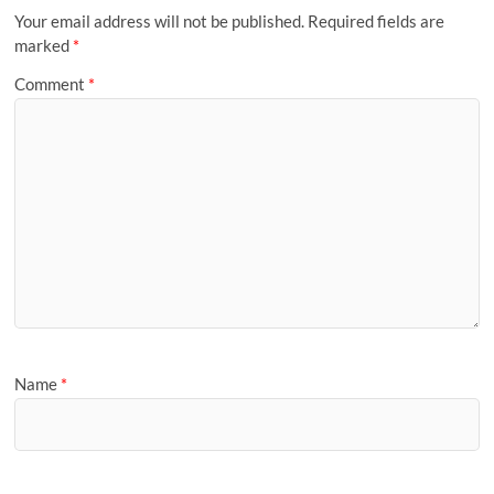
m
i
a
Your email address will not be published.
Required fields are
l
g
marked
*
e
Comment
*
Name
*