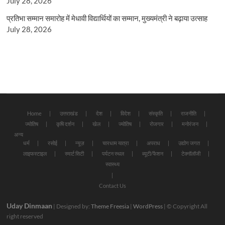
July 28, 2026
प्रतिभा सम्मान समारोह में मेधावी विद्यार्थियों का सम्मान, मुख्यमंत्री ने बढ़ाया उत्साह
July 28, 2026
Home
उत्तराखंड
देश
विदेश
संस्कृति
राजनीति
ज्योतिष
कृषि दर्शन
खेल
ज्योतिष
रोजगार
मनोरंजन
अन्य
धर्म
रसोई
न्यूज़
चारधाम यात्रा
अपराध
उद्योग जगत
लाइफस्टाइल
स्मार्ट सिटी
पर्यटन स्थल
ब्यूटी/फैशन
टेक्नॉलॉजी
स्वास्थ्य
Contact Us
Uday Dinmaan
| Designed by:
Theme Freesia
|
WordPress
| © Copyright All
right reserved