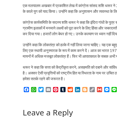
एक मलयालम अखबार में प्रकाशित लेख में कांग्रेस सांसद शशि थरूर ने 
के काले युग को याद किया। उन्होंने कहा कि अनुशासन और व्यवस्था के ल
कांग्रेस कार्यसमिति के सदस्य शशि थरूर ने कहा कि इंदिरा गांधी के
ग्रामीण इलाकों में मनमाने लक्ष्यों को पूरा करने के लिए हिंसा और जबरदस्ती
कर दिया गया। हजारों लोग बेघर हो गए। उनके कल्याण पर ध्यान नहीं दि
उन्होंने कहा कि लोकतंत्र को हल्के में नहीं लिया जाना चाहिए। यह एक बहु
लिए एक स्थायी अनुस्मारक के रूप में काम करने दें। आज का भारत 19
मायनों में अधिक मजबूत लोकतंत्र हैं। फिर भी आपातकाल के सबक अभी भी
थरूर ने कहा कि सत्ता को केंद्रीकृत करने, असहमति को दबाने और सांविधा
है। अक्सर ऐसी प्रवृत्तियों को राष्ट्रीय हित या स्थिरता के नाम पर उच
हमेशा सतर्क रहने की जरूरत है।
F
W
T
E
P
T
R
L
B
C
G
M
a
h
w
m
i
u
e
i
l
o
m
e
c
a
i
a
n
m
d
n
o
p
a
s
e
t
t
i
t
b
d
k
g
y
i
s
Leave a Reply
b
s
t
l
e
l
i
e
g
L
l
e
o
A
e
r
r
t
d
e
i
n