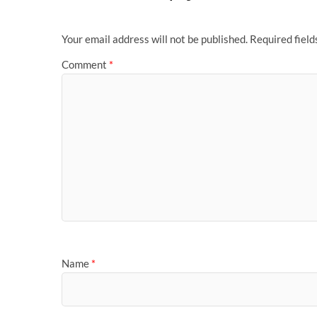
o
p
r
e
I
r
n
g
k
p
s
n
k
e
t
r
Your email address will not be published.
Required fiel
Comment
*
Name
*