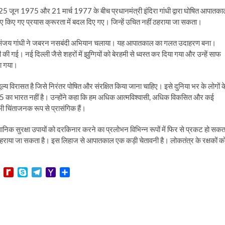
25 जून 1975 और 21 मार्च 1977 के बीच प्रधानमंत्री इंदिरा गांधी द्वारा घोषित आपातक
िए किए गए प्रयास क्रूरता में बदल दिए गए। जिन्हें उचित नहीं ठहराया जा सकता।
 पुत्र संजय गांधी ने जबरन नसबंदी अभियान चलाया। यह आपातकाल का गलत उदाहरण बना।
 की गई। नई दिल्ली जैसे शहरों में झुग्गियों को बेरहमी से ध्वस्त कर दिया गया और उन्हें साफ
या गया।
मूल्य विरासत है जिसे निरंतर पोषित और संरक्षित किया जाना चाहिए। इसे दुनिया भर के लोगों क
75 का भारत नहीं है। उन्होंने कहा कि हम अधिक आत्मविश्वासी, अधिक विकसित और कई
 चिंताजनक रूप से प्रासंगिक हैं।
निक सुरक्षा उपायों को दरकिनार करने का प्रलोभन विभिन्न रूपों में फिर से प्रकट हो सकत
ित ठहराया जा सकता है। इस लिहाज से आपातकाल एक कड़ी चेतावनी है। लोकतंत्र के रक्षकों क
L
R
S
T
Y
S
i
e
k
e
a
h
n
d
y
l
h
a
e
i
p
e
o
r
f
e
g
o
e
f
r
M