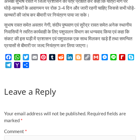
अध्यक्ष सुभाष रावत ने जिला प्रशासन को पत्र प्रेक्षित कर कहा कि यात्रा मार्ग पर
घोड़े-खच्चरों के आवागमन पर रोक 3-4 दिन और जारी रहनी चाहिए जिससे सभी घोड़े-
खच्चरों की जांच कर बीमारी पर नियंत्रण पाया जा सके।
सुभाष रावत समेत अवतार नेगी, संदीप पुष्पवाण एवं सुरेंद्र रावत समेत अनेक स्थानीय
निवासियों ने त्वरित कार्यवाही के लिए पशुपालन विभाग का धन्यवाद किया एवं कहा कि
संकट की इस घड़ी में प्रशासन एवं पशुपालक एक साथ मिलकर खड़े हैं तथा समन्वित
प्रयासों से बीमारी पर जल्द नियंत्रण कर लिया जाएगा।
F
W
T
E
P
T
R
L
B
C
G
M
L
R
S
a
h
w
m
i
u
e
i
l
o
m
e
i
e
k
T
Y
S
c
a
i
a
n
m
d
n
o
p
a
s
n
d
y
e
a
h
e
t
t
i
t
b
d
k
g
y
i
s
e
i
p
l
h
a
b
s
t
l
e
l
i
e
g
L
l
e
f
e
e
o
r
o
A
e
r
r
t
d
e
i
n
f
Leave a Reply
g
o
e
o
p
r
e
I
r
n
g
M
r
M
k
p
s
n
k
e
y
a
a
t
r
P
m
i
a
Your email address will not be published.
Required fields are
l
g
marked
*
e
Comment
*