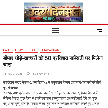
Skip
Uday
to
content
Dinm
M
e
n
u
LATEST
UDAYDINMAAN
UTTARAKHAND
B
u
बीमार घोड़े-खच्चरों को 50 प्रतिशत सब्सिडी पर मिलेगा
t
चारा
t
o
May 8, 2025
No Comments
n
क्वारंटीन सेंटर चेतक-1 एलं चेतक-2 में पशुपालन विभाग द्वारा घोड़े-खच्चरों की होगी
पूरी देखभाल
रुद्रप्रयाग:
श्रीकेदारनाथ यात्रा के दौरान घोड़ा-खच्चर अहम भूमिका निभाते हैं
लेकिन पिछले कुछ दिनों से इनमें इक्वाइन इंफ्लुएंजा के लक्षण दिखाई देने एवं कुछ
पशुओं की मृत्यु होने के पश्चात जिला प्रशासन ने तत्काल कार्यवाही करते हुए अनेक