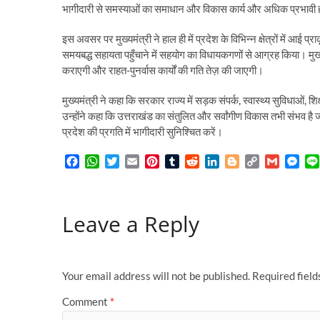
भागीदारी से समस्याओं का समाधान और विकास कार्य और अधिक प्रभावी ह
इस अवसर पर मुख्यमंत्री ने हाल ही में प्रदेश के विभिन्न क्षेत्रों में आई
समयबद्ध सहायता पहुँचाने में सहयोग का विधायकगणों से आग्रह किया। मु
कराएगी और राहत-पुनर्वास कार्यों की गति तेज़ की जाएगी।
मुख्यमंत्री ने कहा कि सरकार राज्य में सड़क संपर्क, स्वास्थ्य सुविधाओं, श
उन्होंने कहा कि उत्तराखंड का संतुलित और सर्वांगीण विकास तभी संभव
प्रदेश की प्रगति में भागीदारी सुनिश्चित करें।
F
W
T
E
P
T
R
L
B
C
G
M
a
h
w
m
i
u
e
i
l
o
m
e
c
a
i
a
n
m
d
n
o
p
a
s
e
t
t
i
t
b
d
k
g
y
i
s
Leave a Reply
b
s
t
l
e
l
i
e
g
L
l
e
o
A
e
r
r
t
d
e
i
n
o
p
r
e
I
r
n
g
k
p
s
n
k
e
t
r
Your email address will not be published.
Required fiel
Comment
*