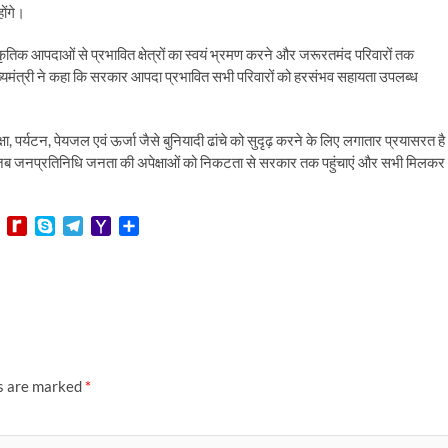
ोंगे।
 प्राकृतिक आपदाओं से प्रभावित क्षेत्रों का स्वयं भ्रमण करने और जरूरतमंद परिवारों तक
ख्यमंत्री ने कहा कि सरकार आपदा प्रभावित सभी परिवारों को हरसंभव सहायता उपलब्ध
िक्षा, पर्यटन, पेयजल एवं ऊर्जा जैसे बुनियादी ढांचे को सुदृढ़ करने के लिए लगातार प्रयासरत ह
 है जब जनप्रतिनिधि जनता की अपेक्षाओं को निकटता से सरकार तक पहुंचाएं और सभी मिलकर
L
R
S
T
Y
S
i
e
k
e
a
h
n
d
y
l
h
a
e
i
p
e
o
r
f
e
g
o
e
f
r
M
M
a
a
y
m
i
P
l
ds are marked
*
a
g
e