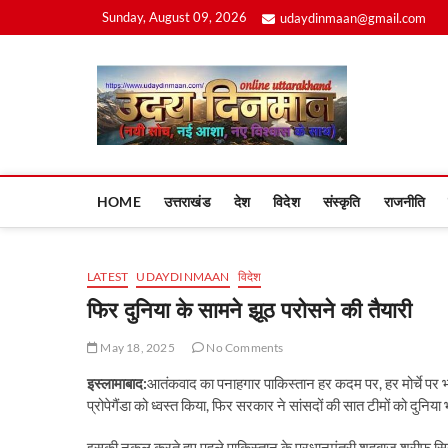
Skip
Sunday, August 09, 2026
udaydinmaan@gmail.com
to
content
Uday
HOME
उत्तराखंड
देश
विदेश
संस्कृति
राजनीति
LATEST
UDAYDINMAAN
विदेश
फिर दुनिया के सामने झूठ परोसने की तैयारी
May 18, 2025
No Comments
इस्लामाबाद:
आतंकवाद का पनाहगार पाकिस्तान हर कदम पर, हर मोर्चे पर भा
प्रोपेगैंडा को ध्वस्त किया, फिर सरकार ने सांसदों की सात टीमों को दु
इसकी नकल करते हुए पहले पाकिस्तान के प्रधानमंत्री शहबाज शरीफ सियालक