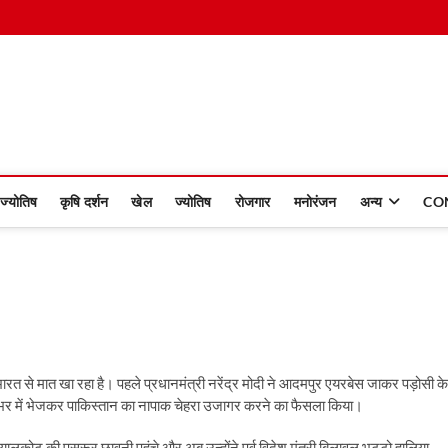
 Dinmaan
ज्योतिष
कृषि दर्शन
खेल
ज्योतिष
रोजगार
मनोरंजन
अन्य
CO
रत से मात खा रहा है। पहले प्रधानमंत्री नरेंद्र मोदी ने आदमपुर एयरबेस जाकर पड़ोसी के
निया भर में भेजकर पाकिस्तान का नापाक चेहरा उजागर करने का फैसला किया।
ोट की पसरूर छावनी पहुंचे और अब उन्होंने पूर्व विदेश मंत्री बिलावल भुट्टो हालिया