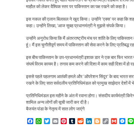
माहौल को लेकर वैश्विक स्तर पर पाकिस्तान का पक्ष रखने को कहा है।
इस नकल की एलान बिलावल ने खुद किया। उन्होंने ‘एक्स’ पर कहा कि शह
कहा। उन्होंने लिखा, ‘आज सुबह प्रधानमंत्री ने मुझसे संपर्क किया।
उन्होंने अनुरोध किया कि मैं अंतरराष्ट्रीय मंच पर शांति के लिए पाकिस्ता
हूं। मैं इस चुनौतीपूर्ण समय में पाकिस्तान की सेवा करने के लिए प्रतिबद्ध
इस बीच पाकिस्तान के उप-प्रधानमंत्री इशाक डार ने एक बार फिर भारत से
संघर्ष विराम कायम है। तनाव कम करने की दिशा में काम सही दिशा में ह
इससे पहले पहलगाम आतंकी हमले और ‘ऑपरेशन सिंदूर’ के बाद भारत सरक
रखने के लिए सात सर्वदलीय प्रतिनिधिमंडल को प्रमुख साझेदार देशों में 
प्रतिनिधिमंडल इस महीने के अंत में रवाना होगा। संसदीय कार्यमंत्री किर
शामिल अन्य लोगों की सूची जारी कर दी है।
बैजयंत पांडा के नेतृत्व में सात लोग जाएंगे
F
W
T
E
P
T
R
L
B
C
G
M
a
h
w
m
i
u
e
i
l
o
m
e
c
a
i
a
n
m
d
n
o
p
a
s