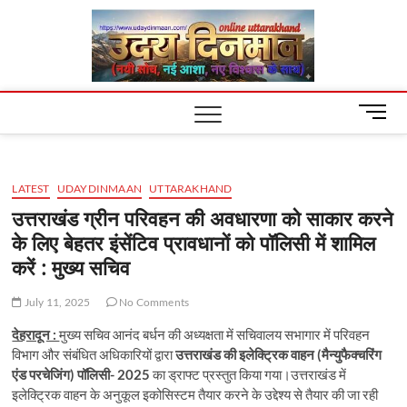
Skip
Uday
to
content
Dinm
M
e
n
u
LATEST
UDAYDINMAAN
UTTARAKHAND
B
u
उत्तराखंड ग्रीन परिवहन की अवधारणा को साकार करने
t
के लिए बेहतर इंसेंटिव प्रावधानों को पॉलिसी में शामिल
t
करें : मुख्य सचिव
o
n
July 11, 2025
No Comments
देहरादून :
मुख्य सचिव आनंद बर्धन की अध्यक्षता में सचिवालय सभागार में परिवहन
विभाग और संबंधित अधिकारियों द्वारा
उत्तराखंड की इलेक्ट्रिक वाहन (मैन्युफैक्चरिंग
एंड परचेजिंग) पॉलिसी- 2025
का ड्राफ्ट प्रस्तुत किया गया।उत्तराखंड में
इलेक्ट्रिक वाहन के अनुकूल इकोसिस्टम तैयार करने के उद्देश्य से तैयार की जा रही