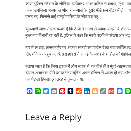
कासा पुलिस स्टेशन के सीनियर इंस्पेक्टर अमर पाटिल ने बताया, “इस भ
कासा उपजिला अस्पताल और आस-पास के दूसरे मेडिकल सेंटर में ले जाया गय
पलट गए, जिससे कई यात्री गाड़ियों के नीचे दब गए.
शुरुआती जांच से पता चलता है कि टेम्पो में क्षमता से ज़्यादा यात्री थे. त
मुख्य वजहें मानी जा रही हैं. पुलिस ने कहा कि मरने वालों की संख्या और बढ
हादसे के बाद, व्यस्त हाईवे पर अफरा-तफरी का माहौल देखा गया क्योंकि स्था
लिए मौके पर पहुंच गए थे. इस हादसे ने सगाई के जश्न के माहौल को शामिल प
बताया जाता है कि जिस ट्रक में लोग सवार थे, वह जैसे ही वे मुंबई-अहमदाब
दौरान अचानक, पीछे का कंटेनर यूनिट अपने चेसिस से अलग हो गया और 
का पिछला हिस्सा पूरी तरह से कुचल गया.
F
W
T
E
P
T
R
L
B
C
G
M
a
h
w
m
i
u
e
i
l
o
m
e
c
a
i
a
n
m
d
n
o
p
a
s
e
t
t
i
t
b
d
k
g
y
i
s
Leave a Reply
b
s
t
l
e
l
i
e
g
L
l
e
o
A
e
r
r
t
d
e
i
n
o
p
r
e
I
r
n
g