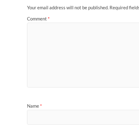
k
p
s
n
k
e
t
r
Your email address will not be published.
Required fiel
Comment
*
Name
*