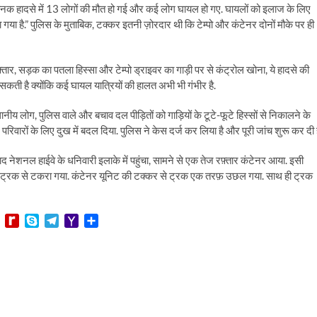
यानक हादसे में 13 लोगों की मौत हो गई और कई लोग घायल हो गए. घायलों को इलाज के लिए
ा है.” पुलिस के मुताबिक, टक्कर इतनी ज़ोरदार थी कि टेम्पो और कंटेनर दोनों मौके पर ही
ेज रफ्तार, सड़क का पतला हिस्सा और टेम्पो ड्राइवर का गाड़ी पर से कंट्रोल खोना, ये हादसे की
़ सकती है क्योंकि कई घायल यात्रियों की हालत अभी भी गंभीर है.
नीय लोग, पुलिस वाले और बचाव दल पीड़ितों को गाड़ियों के टूटे-फूटे हिस्सों से निकालने के
रिवारों के लिए दुख में बदल दिया. पुलिस ने केस दर्ज कर लिया है और पूरी जांच शुरू कर दी ह
ाद नेशनल हाईवे के धनिवारी इलाके में पहुंचा, सामने से एक तेज रफ़्तार कंटेनर आया. इसी
ट्रक से टकरा गया. कंटेनर यूनिट की टक्कर से ट्रक एक तरफ़ उछल गया. साथ ही ट्रक
L
R
S
T
Y
S
i
e
k
e
a
h
n
d
y
l
h
a
e
i
p
e
o
r
f
e
g
o
e
f
r
M
M
a
a