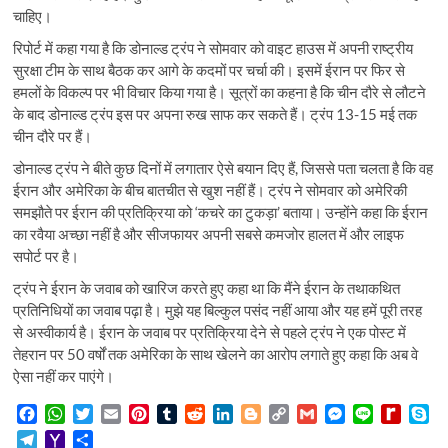
चाहिए।
रिपोर्ट में कहा गया है कि डोनाल्ड ट्रंप ने सोमवार को वाइट हाउस में अपनी राष्ट्रीय
सुरक्षा टीम के साथ बैठक कर आगे के कदमों पर चर्चा की। इसमें ईरान पर फिर से
हमलों के विकल्प पर भी विचार किया गया है। सूत्रों का कहना है कि चीन दौरे से लौटने
के बाद डोनाल्ड ट्रंप इस पर अपना रुख साफ कर सकते हैं। ट्रंप 13-15 मई तक
चीन दौरे पर हैं।
डोनाल्ड ट्रंप ने बीते कुछ दिनों में लगातार ऐसे बयान दिए हैं, जिससे पता चलता है कि वह
ईरान और अमेरिका के बीच बातचीत से खुश नहीं हैं। ट्रंप ने सोमवार को अमेरिकी
समझौते पर ईरान की प्रतिक्रिया को ‘कचरे का टुकड़ा’ बताया। उन्होंने कहा कि ईरान
का रवैया अच्छा नहीं है और सीजफायर अपनी सबसे कमजोर हालत में और लाइफ
सपोर्ट पर है।
ट्रंप ने ईरान के जवाब को खारिज करते हुए कहा था कि मैंने ईरान के तथाकथित
प्रतिनिधियों का जवाब पढ़ा है। मुझे यह बिल्कुल पसंद नहीं आया और यह हमें पूरी तरह
से अस्वीकार्य है। ईरान के जवाब पर प्रतिक्रिया देने से पहले ट्रंप ने एक पोस्ट में
तेहरान पर 50 वर्षों तक अमेरिका के साथ खेलने का आरोप लगाते हुए कहा कि अब वे
ऐसा नहीं कर पाएंगे।
F
W
T
E
P
T
R
L
B
C
G
M
L
R
S
a
h
w
m
i
u
e
i
l
o
m
e
i
e
k
T
Y
S