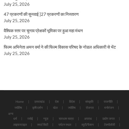
July 25, 2026
47 प्रकरणों की सुनवाई ]27 प्रकरणों का निस्तारण
July 25, 2026
वैश्विक स्तर पर चुनाव प्रेक्षकों भूमिका पर हुआ महा मंथन
July 25, 2026
फिल्म अभिनेता अमन वर्मा ने की फिल्म विकास परिषद के नोडल अधिकारी से भेंट
July 25, 2026
Home
उत्तराखंड
देश
विदेश
संस्कृति
राजनीति
ज्योतिष
कृषि दर्शन
खेल
ज्योतिष
रोजगार
मनोरंजन
अन्य
धर्म
रसोई
न्यूज़
चारधाम यात्रा
अपराध
उद्योग जगत
लाइफस्टाइल
स्मार्ट सिटी
पर्यटन स्थल
ब्यूटी/फैशन
टेक्नॉलॉजी