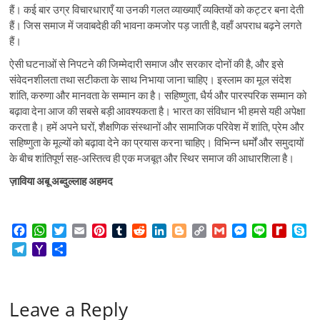
हैं। कई बार उग्र विचारधाराएँ या उनकी गलत व्याख्याएँ व्यक्तियों को कट्टर बना देती
हैं। जिस समाज में जवाबदेही की भावना कमजोर पड़ जाती है, वहाँ अपराध बढ़ने लगते
हैं।
ऐसी घटनाओं से निपटने की जिम्मेदारी समाज और सरकार दोनों की है, और इसे
संवेदनशीलता तथा सटीकता के साथ निभाया जाना चाहिए। इस्लाम का मूल संदेश
शांति, करुणा और मानवता के सम्मान का है। सहिष्णुता, धैर्य और पारस्परिक सम्मान को
बढ़ावा देना आज की सबसे बड़ी आवश्यकता है। भारत का संविधान भी हमसे यही अपेक्षा
करता है। हमें अपने घरों, शैक्षणिक संस्थानों और सामाजिक परिवेश में शांति, प्रेम और
सहिष्णुता के मूल्यों को बढ़ावा देने का प्रयास करना चाहिए। विभिन्न धर्मों और समुदायों
के बीच शांतिपूर्ण सह-अस्तित्व ही एक मजबूत और स्थिर समाज की आधारशिला है।
ज़ाविया
अबू
अब्दुल्लाह
अहमद
F
W
T
E
P
T
R
L
B
C
G
M
L
R
S
a
h
w
m
i
u
e
i
l
o
m
e
i
e
k
T
Y
S
c
a
i
a
n
m
d
n
o
p
a
s
n
d
y
e
a
h
e
t
t
i
t
b
d
k
g
y
i
s
e
i
p
l
h
a
b
s
t
l
e
l
i
e
g
L
l
e
f
e
e
o
r
o
A
e
r
r
t
d
e
i
n
f
Leave a Reply
g
o
e
o
p
r
e
I
r
n
g
M