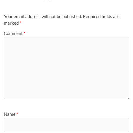
r
M
k
p
s
n
k
e
y
a
a
t
r
P
m
i
a
Your email address will not be published.
Required fields are
l
g
marked
*
e
Comment
*
Name
*