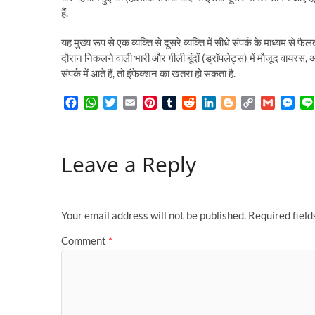
हैं.
यह मुख्य रूप से एक व्यक्ति से दूसरे व्यक्ति में सीधे संपर्क के माध्यम से फ
दौरान निकलने वाली भारी और गीली बूंदों (ड्रॉपलेट्स) में मौजूद वायरस, अ
संपर्क में आते हैं, तो इंफेक्शन का खतरा हो सकता है.
F
W
T
E
P
T
R
L
B
C
G
M
a
h
w
m
i
u
e
i
l
o
m
e
c
a
i
a
n
m
d
n
o
p
a
s
e
t
t
i
t
b
d
k
g
y
i
s
Leave a Reply
b
s
t
l
e
l
i
e
g
L
l
e
o
A
e
r
r
t
d
e
i
n
o
p
r
e
I
r
n
g
k
p
s
n
k
e
t
r
Your email address will not be published.
Required fiel
Comment
*