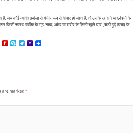
ैलता है. जब कोई व्यक्ति इबोला से गंभीर रूप से बीमार हो जाता है, तो उसके खांसने या छींकने के
गर किसी स्वस्थ व्यक्ति के मुंह, नाक, आंख या शरीर के किसी खुले घाव (फटी हुई त्वचा) के
L
R
S
T
Y
S
i
e
k
e
a
h
n
d
y
l
h
a
e
i
p
e
o
r
f
e
g
o
e
f
r
M
M
a
a
y
m
i
P
l
ds are marked
*
a
g
e